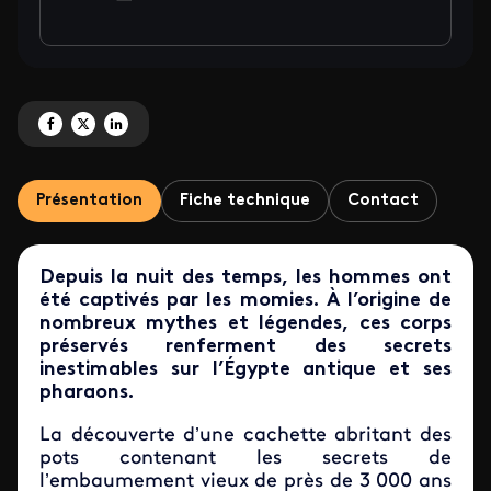
Partagez 'Momies d'Égypte, en quête d'immortalité' sur Facebook
Partagez 'Momies d'Égypte, en quête d'immortalité' sur X
Partagez 'Momies d'Égypte, en quête d'immortalité' sur LinkedIn
Présentation
Fiche technique
Contact
Depuis la nuit des temps, les hommes ont
été captivés par les momies. À l’origine de
nombreux mythes et légendes, ces corps
préservés renferment des secrets
inestimables sur l’Égypte antique et ses
pharaons.
La découverte d’une cachette abritant des
pots contenant les secrets de
l’embaumement vieux de près de 3 000 ans