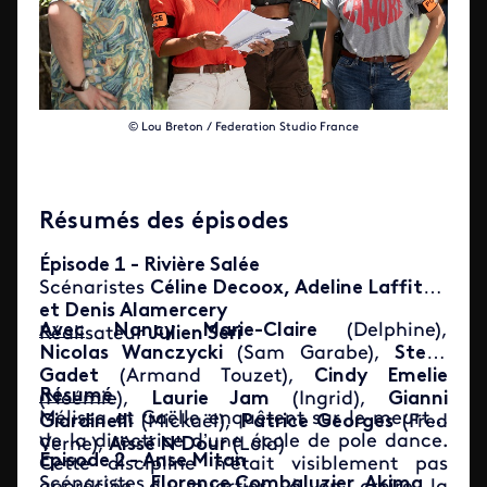
© Lou Breton / Federation Studio France
Résumés des épisodes
Épisode 1 - Rivière Salée
Scénaristes
Céline Decoox, Adeline Laffitte
et Denis Alamercery
Avec
Nancy Marie-Claire
(Delphine),
Réalisateur
Julien Seri
Nicolas Wanczycki
(Sam Garabe),
Steve
Gadet
(Armand Touzet),
Cindy Emelie
Résumé
(Noémie),
Laurie Jam
(Ingrid),
Gianni
Mélissa et Gaëlle enquêtent sur le meurtre
Giardinelli
(Mickaël),
Patrice Georges
(Fred
de la directrice d’une école de pole dance.
Verne),
Aïssé N'Dour
(Lola)
Épisode 2 - Anse Mitan
Cette discipline n’était visiblement pas
Scénaristes
Florence Combaluzier, Akima