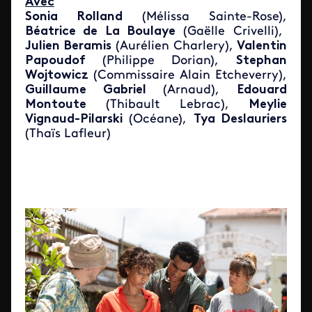
Avec
Sonia Rolland
(Mélissa Sainte-Rose),
Béatrice de La Boulaye
(Gaëlle Crivelli),
Julien Beramis
(Aurélien Charlery),
Valentin
Papoudof
(Philippe Dorian),
Stephan
Wojtowicz
(Commissaire Alain Etcheverry),
Guillaume Gabriel
(Arnaud),
Edouard
Montoute
(Thibault Lebrac),
Meylie
Vignaud-Pilarski
(Océane),
Tya Deslauriers
(Thaïs Lafleur)