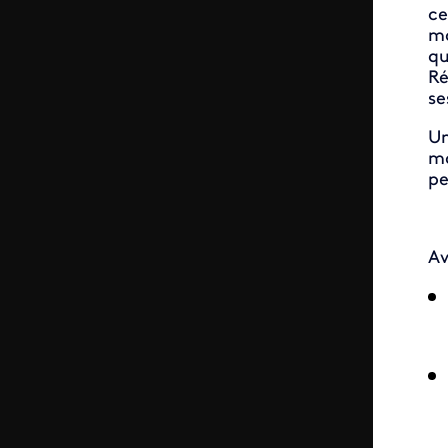
ce
mo
qu
Ré
se
Un
ma
pe
Av