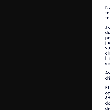
No
fe
fa
J'
do
pa
ju
vu
ch
l’
en
A
d’
Êt
op
éd
do
di