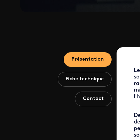
Présentation
Le
so
Fiche technique
ra
mi
l’
Contact
De
de
pe
so