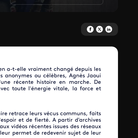
Partagez 'Le temps des femmes
Partagez 'Le temps des f
Partagez 'Le temps 
en a-t-elle vraiment changé depuis les
s anonymes ou célèbres, Agnès Jaoui
d’une récente histoire en marche. De
avec toute l’énergie vitale, la force et
aire retrace leurs vécus communs, faits
spoir et de fierté. A partir d'archives
aux vidéos récentes issues des réseaux
leur permet de redevenir sujet de leur