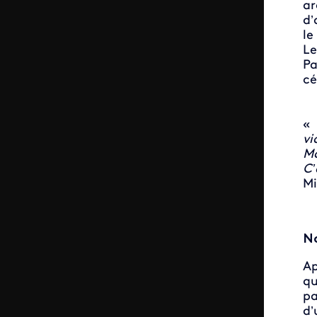
ar
d’
le
Le
Pa
cé
«
vi
Ma
C’
Mi
No
Ap
qu
pa
d’