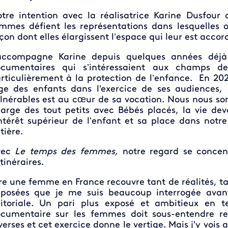
tre intention avec la réalisatrice Karine Dusfour 
mmes défient les représentations dans lesquelles 
çon dont elles élargissent l’espace qui leur est accor
accompagne Karine depuis quelques années déjà
cumentaires qui s’intéressaient aux champs de
rticulièrement à la protection de l’enfance. En 20
ge des enfants dans l'exercice de ses audiences, 
lnérables est au cœur de sa vocation. Nous nous so
arge des tout petits avec Bébés placés, la vie dev
intérêt supérieur de l’enfant et sa place dans not
tière.
vec
Le temps des femmes,
notre regard se concent
itinéraires.
re une femme en France recouvre tant de réalités, tan
posées que je me suis beaucoup interrogée avan
itoriale. Un pari plus exposé et ambitieux en te
cumentaire sur les femmes doit sous-entendre re
verses et cet exercice donne le vertige. Mais j'y vois 