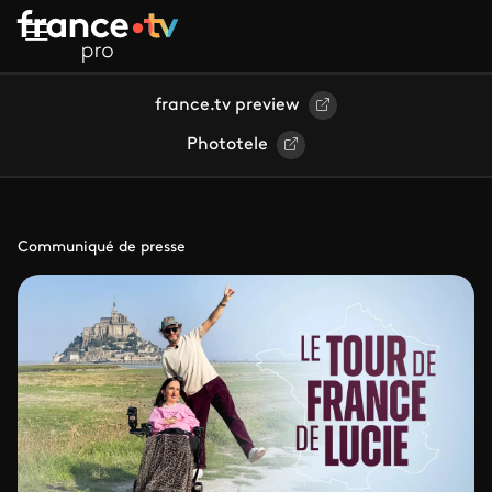
Aller au contenu principal
france.tv preview
Phototele
Communiqué de presse