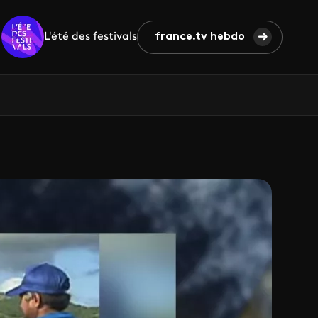
L'été des festivals
france.tv hebdo