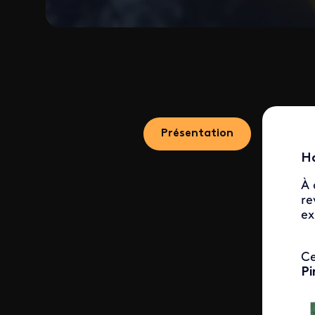
Présentation
Ha
À 
re
ex
Ce
Pi