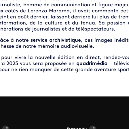
urnaliste, homme de communication et figure majeu
x côtés de Lorenzo Marama, il avait commenté cette
eint en août dernier, laissant derrière lui plus de t
information, de la culture et du fenua. Sa passion e
nérations de journalistes et de téléspectateurs.
âce à notre
service archivistique
, ces images inédi
chesse de notre mémoire audiovisuelle.
 pour vivre la nouvelle édition en direct, rendez-v
’a 2025 vous sera proposée en
quadrimédia
– télévi
pour ne rien manquer de cette grande aventure spor