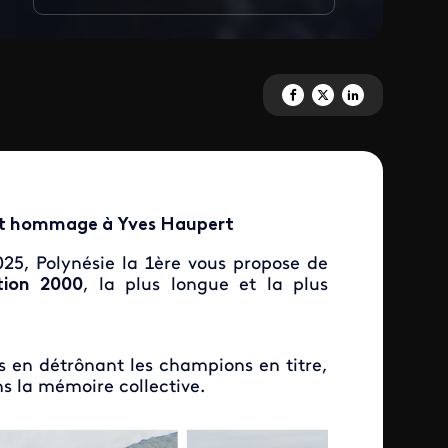
Partagez 'Revivez la Hawaiki n
Partagez 'Revivez la Hawa
Partagez 'Revivez la
 et hommage à Yves Haupert
25, Polynésie la 1ère vous propose de
ition 2000
, la plus longue et la plus
s en détrônant les champions en titre,
s la mémoire collective.