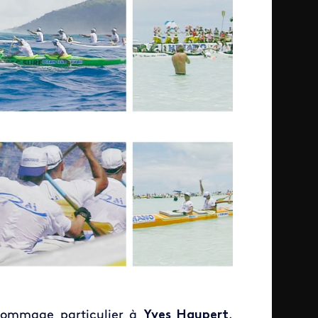
 hommage particulier à
Yves Haupert
,