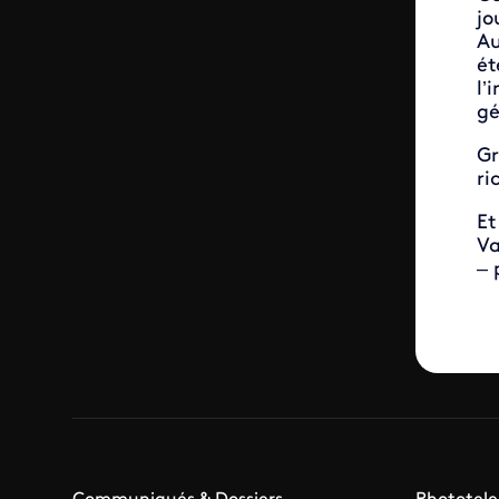
jo
Au
ét
l’
gé
Gr
ri
Et
Va
– 