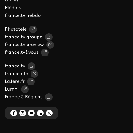
Grilles
Médias
france.tv hebdo
Phototele
france.tv groupe
france.tv preview
france.tv&vous
france.tv
franceinfo
La1ere.fr
Lumni
France 3 Régions