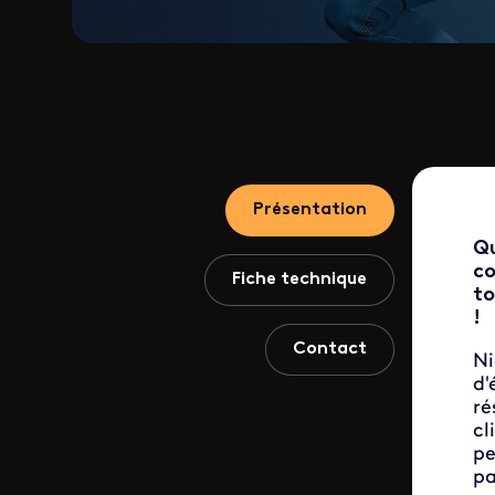
Présentation
Qu
co
Fiche technique
to
!
Contact
Ni
d'
ré
cl
pe
pa