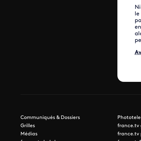
Ni
le
po
en
al
pe
A
Communiqués & Dossiers
Phototele
Grilles
france.tv
Médias
france.tv