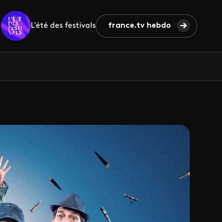
L'été des festivals
france.tv hebdo