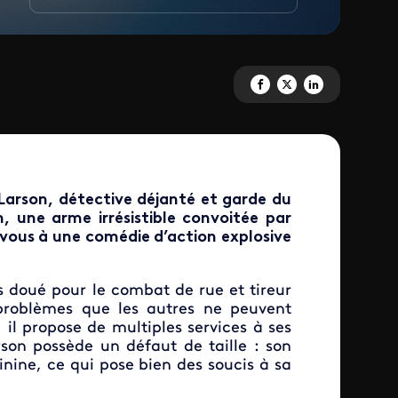
Partagez 'Nicky Larson et le p
Partagez 'Nicky Larson et
Partagez 'Nicky Lars
Larson, détective déjanté et garde du
, une arme irrésistible convoitée par
vous à une comédie d’action explosive
s doué pour le combat de rue et tireur
s problèmes que les autres ne peuvent
, il propose de multiples services à ses
arson possède un défaut de taille : son
nine, ce qui pose bien des soucis à sa