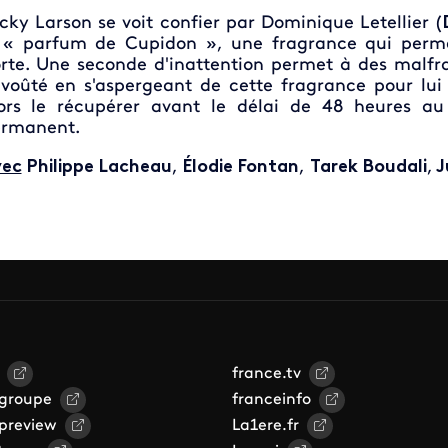
cky Larson se voit confier par Dominique Letellier (
 « parfum de Cupidon », une fragrance qui permet
rte. Une seconde d'inattention permet à des malfra
voûté en s'aspergeant de cette fragrance pour lui 
ors le récupérer avant le délai de 48 heures au
rmanent.
vec
Philippe Lacheau
,
Élodie Fontan
,
Tarek Boudali
,
J
france.tv
 groupe
franceinfo
 preview
La1ere.fr