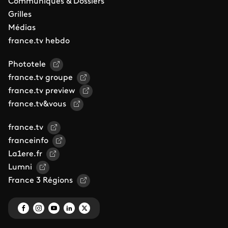
Communiqués & Dossiers
Grilles
Médias
france.tv hebdo
Phototele
france.tv groupe
france.tv preview
france.tv&vous
france.tv
franceinfo
La1ere.fr
Lumni
France 3 Régions