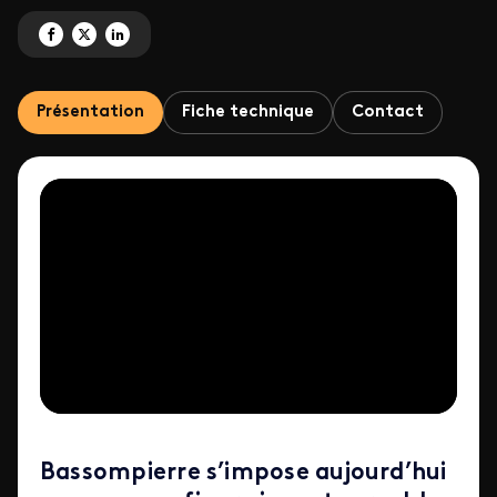
Partagez 'Bassompierre, l'esprit animal ' sur Facebook
Partagez 'Bassompierre, l'esprit animal ' sur X
Partagez 'Bassompierre, l'esprit animal ' sur LinkedIn
Présentation
Fiche technique
Contact
Bassompierre s’impose aujourd’hui