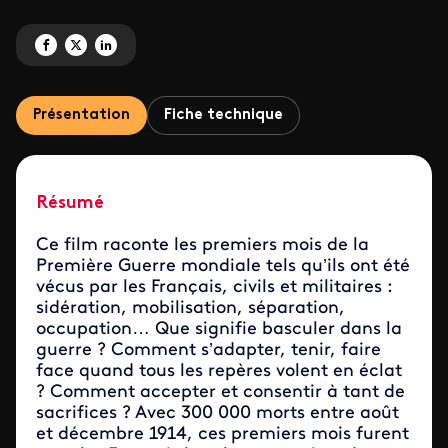
Partagez '1914, et soudain la guerre !' sur Facebook
Partagez '1914, et soudain la guerre !' sur X
Partagez '1914, et soudain la guerre !' sur LinkedIn
Présentation
Fiche technique
Résumé
Ce film raconte les premiers mois de la
Première Guerre mondiale tels qu’ils ont été
vécus par les Français, civils et militaires :
sidération, mobilisation, séparation,
occupation… Que signifie basculer dans la
guerre ? Comment s’adapter, tenir, faire
face quand tous les repères volent en éclat
? Comment accepter et consentir à tant de
sacrifices ? Avec 300 000 morts entre août
et décembre 1914, ces premiers mois furent