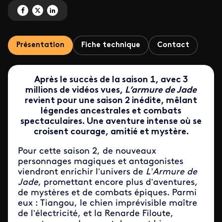
Partagez 'L'armure de Jade' sur Facebook
Partagez 'L'armure de Jade' sur X
Partagez 'L'armure de Jade' sur LinkedIn
Présentation
Fiche technique
Contact
Après le succès de la saison 1, avec 3
millions de vidéos vues,
L’armure de Jade
revient pour une saison 2 inédite, mêlant
légendes ancestrales et combats
spectaculaires. Une aventure intense où se
croisent courage, amitié et mystère.
Pour cette saison 2, de nouveaux
personnages magiques et antagonistes
viendront enrichir l’univers de
L’Armure de
Jade
, promettant encore plus d’aventures,
de mystères et de combats épiques. Parmi
eux : Tiangou, le chien imprévisible maître
de l’électricité, et la Renarde Filoute,