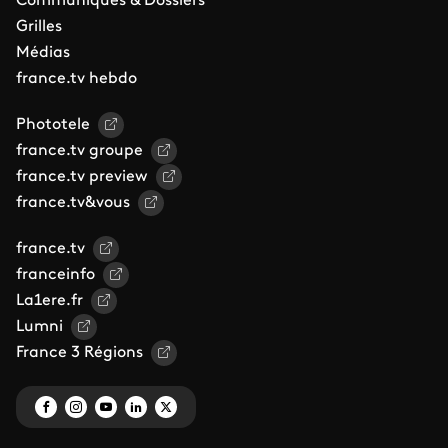
Communiqués & Dossiers
Grilles
Médias
france.tv hebdo
Phototele
france.tv groupe
france.tv preview
france.tv&vous
france.tv
franceinfo
La1ere.fr
Lumni
France 3 Régions