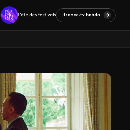
L'été des festivals
france.tv hebdo