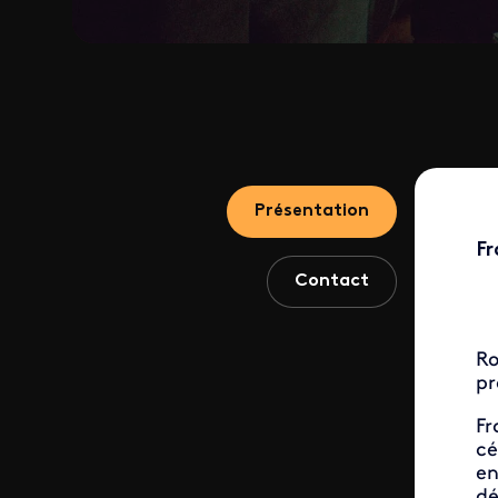
Présentation
Fr
Contact
Ro
pr
Fr
cé
en
dé