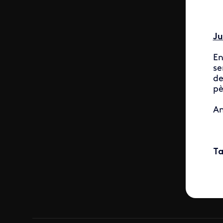
Ju
En
se
de
pè
An
D
Ta