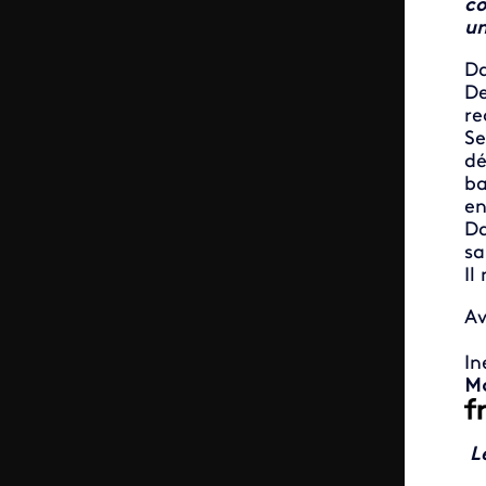
co
un
Da
De
re
Se
dé
ba
en
Da
sa
Il
Av
In
Mo
L