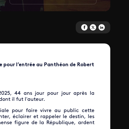
Partagez 'Le dernier quart d'he
Partagez 'Le dernier quart
Partagez 'Le dernier 
e pour l’entrée au Panthéon de Robert
2025, 44 ans jour pour jour après la
ont il fut l’auteur.
ale pour faire vivre au public cette
r, éclairer et rappeler le destin, les
nse figure de la République, ardent