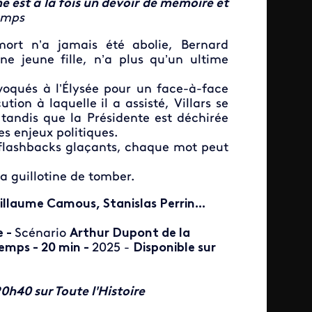
né est à la fois un devoir de mémoire et
emps
rt n’a jamais été abolie, Bernard
e jeune fille, n’a plus qu’un ultime
nvoqués à l’Élysée pour un face-à-face
tion à laquelle il a assisté, Villars se
 tandis que la Présidente est déchirée
es enjeux politiques.
 flashbacks glaçants, chaque mot peut
a guillotine de tomber.
illaume Camous, Stanislas Perrin...
e -
Scénario
Arthur Dupont de la
temps - 20 min -
2025 -
Disponible sur
0h40 sur Toute l'Histoire