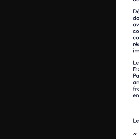
Dé
da
av
co
co
ré
im
Le
Fr
Pa
an
fr
en
Le
« 