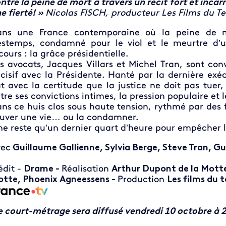
ntre la peine de mort à travers un récit fort et incar
e fierté! »
Nicolas FISCH, producteur Les Films du T
ns une France contemporaine où la peine de mo
stemps, condamné pour le viol et le meurtre d’un
cours : la grâce présidentielle.
s avocats, Jacques Villars et Michel Tran, sont co
cisif avec la Présidente. Hanté par la dernière exécu
t avec la certitude que la justice ne doit pas tuer,
tre ses convictions intimes, la pression populaire et l
ns ce huis clos sous haute tension, rythmé par des
uver une vie… ou la condamner.
 ne reste qu’un dernier quart d’heure pour empêcher l
ec
Guillaume Gallienne, Sylvia Berge, Steve Tran, Gu
édit -
Drame -
Réalisation
Arthur Dupont de la Mott
tte, Phoenix
Agneessens
-
Production
Les films du 
e court-métrage sera diffusé vendredi 10 octobre à 2