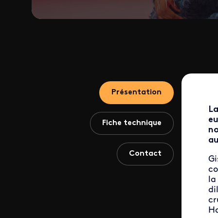
Présentation
La
eu
Fiche technique
no
au
Contact
Gi
co
la
di
cr
Ho