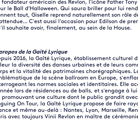
 fondateur américain des Revlon, l’icône Father Tony 
ur le Ball d'Halloween. Qui saura briller pour lui re
nnent tout, Giselle reprend naturellement son rôle 
attendue... C’est aussi l’occasion pour Edilson de pr
’il souhaite avoir, finalement, au sein de la House.
propos de la Gaité Lyrique
puis 2016, la Gaîté Lyrique, établissement culturel de
leur la diversité des danses urbaines et de leurs com
rps et la vitalité des patrimoines chorégraphiques. L
blématique de la scène ballroom en Europe, s’enfl
terrogeant les normes sociales et identitaires. Elle
année lors de résidences ou de balls, et s’engage à lui
 promouvant une culture dont le public grandit avec l
guing On Tour, la Gaîté Lyrique propose de faire ray
ance et même au-delà : Nantes, Lyon, Marseille, Ren
ris avec toujours Vinii Revlon en maître de cérémonie 