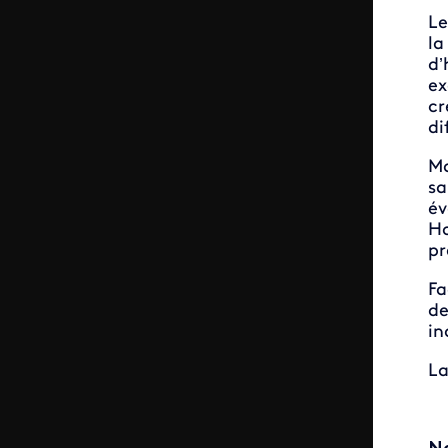
Le
la
d’
ex
cr
di
Ma
sa
év
Ho
pr
Fa
de
in
La