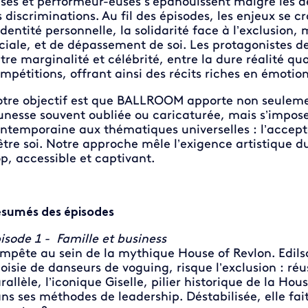
ses et performeur-euses s’épanouissent malgré les d
s discriminations. Au fil des épisodes, les enjeux se c
identité personnelle, la solidarité face à l’exclusion,
ciale, et de dépassement de soi. Les protagonistes 
tre marginalité et célébrité, entre la dure réalité q
mpétitions, offrant ainsi des récits riches en émot
tre objectif est que BALLROOM apporte non seulement
unesse souvent oubliée ou caricaturée, mais s’impos
ntemporaine aux thématiques universelles : l’accepta
être soi. Notre approche mêle l’exigence artistique
p, accessible et captivant.
sumés des épisodes
isode 1 - Famille et business
mpête au sein de la mythique House of Revlon. Edil
oisie de danseurs de voguing, risque l’exclusion : réus
rallèle, l’iconique Giselle, pilier historique de la H
ns ses méthodes de leadership. Déstabilisée, elle fa