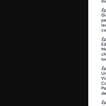
ou
Ép
Gi
pe
le
co
Ép
Ed
Ma
ch
to
Ép
Un
Vi
Co
Pa
de
Ép