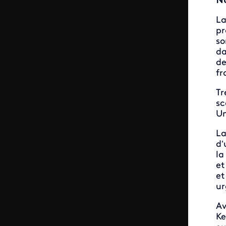
No
La
pr
so
da
de
fr
Tr
sc
Un
La
d’
la
et
et
ur
Av
Ke