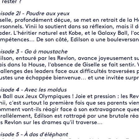
 rester ?
isode 2I - Poudre aux yeux
selle, profondément déçue, se met en retrait de la Ho
rsonnels. Vinii la soutient dans sa réflexion, mais il 
ader. L’héritier naturel est Kobe, et le Galaxy Ball, l’
mpétences… De son côté, Edilson a une bouleversan
isode 3 - Go à moustache
ilson, entouré par les Revlon, avance joyeusement s
is dans la House, l’absence de Giselle se fait sentir. V
allenges des leaders face aux difficultés traversées pa
ustes une échappée bienvenue… et une invitée surpr
isode 4 - Avec les moldus
 Ball aux Jeux Olympiques ! Joie et pression : les Re
nii, c’est surtout la première fois que ses parents v
mment vont-ils réagir face à son extravagance queer
rallèlement, Edilson est rattrapé par une brutale réa
s Revlon sur les drames qu’il traverse…
isode 5 - À dos d’éléphant