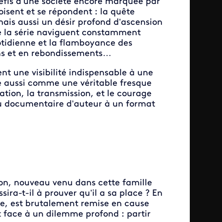
éfis d’une société encore marquée par
roisent et se répondent : la quête
 mais aussi un désir profond d’ascension
de la série naviguent constamment
uotidienne et la flamboyance des
ions et en rebondissements…
 une visibilité indispensable à une
e aussi comme une véritable fresque
tion, la transmission, et le courage
 du documentaire d’auteur à un format
son, nouveau venu dans cette famille
sira-t-il à prouver qu’il a sa place ? En
ouse, est brutalement remise en cause
it face à un dilemme profond : partir