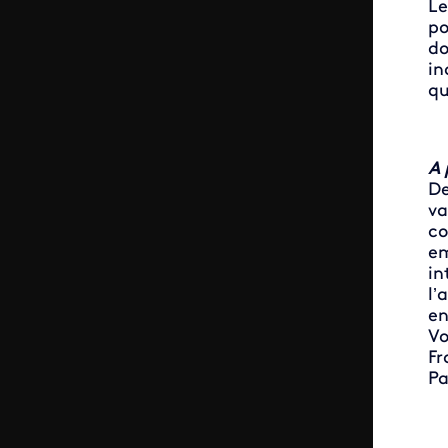
Le
po
do
in
qu
A 
De
va
co
em
in
l’
en
Vo
Fr
Pa