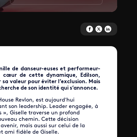
Partagez 'Ballroom' sur Facebo
Partagez 'Ballroom' sur X
Partagez 'Ballroom' 
ille de danseur-euses et performeur-
Au cœur de cette dynamique, Edilson,
sa valeur pour éviter l’exclusion. Mais
cherche de son identité qui s’annonce.
 House Revlon, est aujourd’hui
nt son leadership. Leader engagée, à
s », Giselle traverse un profond
nouveau chemin. Cette décision
venir, mais aussi sur celui de la
t ami fidèle de Giselle.