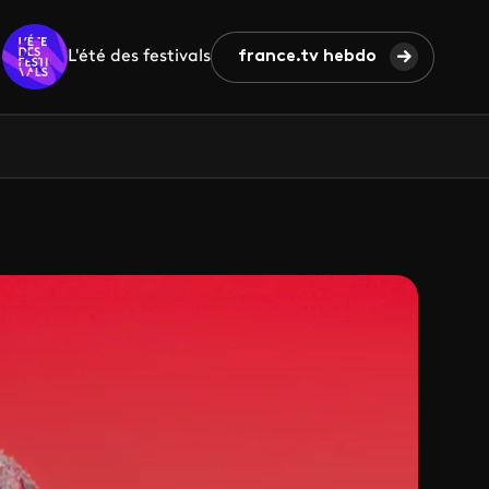
L'été des festivals
france.tv hebdo