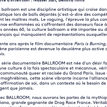
te d'intention : Nasser Sari, Bellota films
 ballroom est une discipline artistique qui croise da
atique lors de balls déjantés (c’est-à-dire des compét
nt les maîtres mots. Le voguing, l’épreuve la plus co
nse enflammées où s’affrontent des danseurs face à u
s années 60, la culture ballroom a été importée au 
ançais qui manquaient de représentations auxquelles s
ente ans après le film documentaire
Paris is Burning
ène parisienne est devenue la deuxième plus active a
is.
 série documentaire BALLROOM est née d’un désir for
une culture à la fois spectaculaire et méconnue, vér
 communauté queer et racisée du Grand Paris. Issue 
 maghrébines, cette scène vibrante incarne l’allianc
 affirmation de soi, dans un contexte où le besoin de
gent que jamais.
ec BALLROOM, nous ouvrons les portes de la mythiqu
iona, grande gagnante de Drag Race France. Véritabl