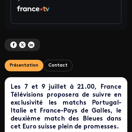
Partagez 'Groupes B et D - 2<sup>e</sup> journée : Portugal-Italie / France
Partagez 'Groupes B et D - 2<sup>e</sup> journée : Portugal-Italie / F
Partagez 'Groupes B et D - 2<sup>e</sup> journée : Portugal-Ital
Présentation
Contact
Les 7 et 9 juillet à 21.00, France
Télévisions proposera de suivre en
exclusivité les matchs Portugal-
Italie et France-Pays de Galles, le
deuxième match des Bleues dans
cet Euro suisse plein de promesses.