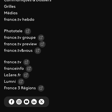
Communiqués & Dossiers
Grilles
Médias
france.tv hebdo
Phototele
france.tv groupe
france.tv preview
france.tv&vous
france.tv
franceinfo
La1ere.fr
Lumni
France 3 Régions