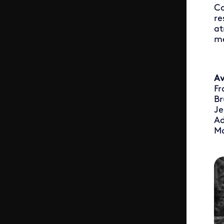
Co
re
at
mé
Av
Fr
Br
Je
Ad
Ma