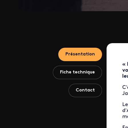
Présentation
« 
vo
Fiche technique
le
C’
Contact
Ja
L
d’
mè
En