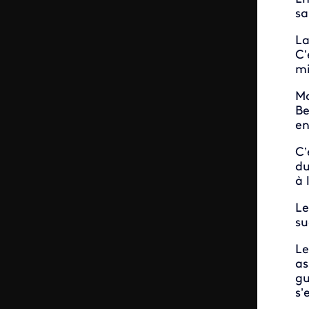
sa
La
C’
mi
Ma
Be
en
C’
d
à 
Le
su
Le
as
gu
s’