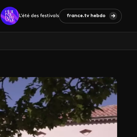
L'été des festivals
france.tv hebdo