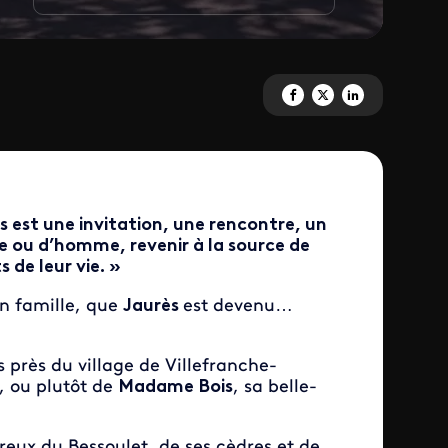
Partagez 'Jean Jaurès dans le T
Partagez 'Jean Jaurès dans
Partagez 'Jean Jaurè
s est une invitation, une rencontre, un
e ou d’homme, revenir à la source de
 de leur vie. »
 en famille, que
Jaurès
est devenu…
s près du village de Villefranche-
, ou plutôt de
Madame Bois
, sa belle-
eux du Bessoulet, de ses cèdres et de