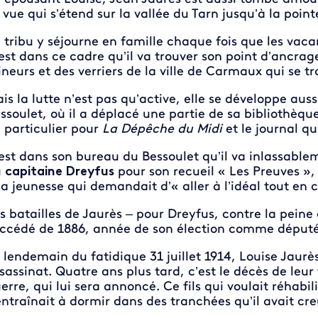
 vue qui s’étend sur la vallée du Tarn jusqu’à la point
 tribu y séjourne en famille chaque fois que les vaca
est dans ce cadre qu’il va trouver son point d’ancrage
neurs et des verriers de la ville de Carmaux qui se t
is la lutte n’est pas qu’active, elle se développe aus
ssoulet, où il a déplacé une partie de sa bibliothèqu
 particulier pour
La
Dépêche du Midi
et le journal qu
est dans son bureau du Bessoulet qu’il va inlassable
u
capitaine Dreyfus
pour son recueil « Les Preuves », 
la jeunesse qui demandait d’« aller à l’idéal tout en 
s batailles de Jaurès – pour Dreyfus, contre la peine 
ccédé de 1886, année de son élection comme député,
 lendemain du fatidique 31 juillet 1914, Louise Jaur
sassinat. Quatre ans plus tard, c’est le décès de leur
erre, qui lui sera annoncé. Ce fils qui voulait réhabil
entraînait à dormir dans des tranchées qu’il avait cr