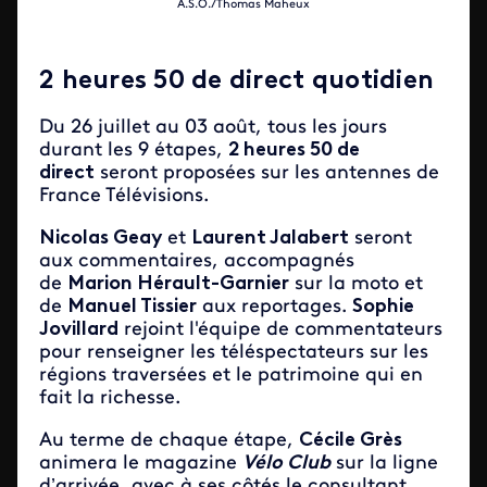
A.S.O./Thomas Maheux
2 heures 50 de direct quotidien
Du 26 juillet au 03 août, tous les jours
durant les 9 étapes,
2 heures 50 de
direct
seront proposées sur les antennes de
France Télévisions.
Nicolas Geay
et
Laurent Jalabert
seront
aux commentaires, accompagnés
de
Marion Hérault-Garnier
sur la moto et
de
Manuel Tissier
aux reportages.
Sophie
Jovillard
rejoint l'équipe de commentateurs
pour renseigner les téléspectateurs sur les
régions traversées et le patrimoine qui en
fait la richesse.
Au terme de chaque étape,
Cécile Grès
animera le magazine
Vélo Club
sur la ligne
d’arrivée, avec à ses côtés le consultant