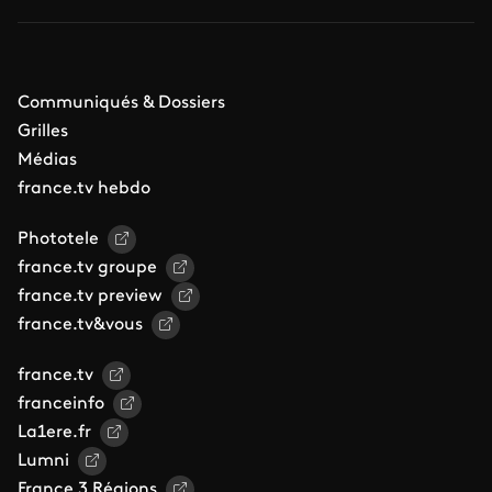
Communiqués & Dossiers
Grilles
Médias
france.tv hebdo
Phototele
france.tv groupe
france.tv preview
france.tv&vous
france.tv
franceinfo
La1ere.fr
Lumni
France 3 Régions