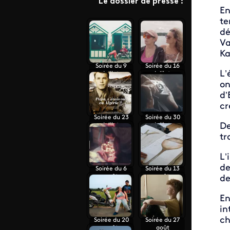
Le dossier de presse :
En
te
dé
Va
Ka
Soirée du 9
Soirée du 16
L’
juillet
juillet
on
d’
cr
Soirée du 23
Soirée du 30
De
juillet
juillet
tr
L’
de
Soirée du 6
Soirée du 13
août
août
de
En
in
ch
Soirée du 20
Soirée du 27
août
août