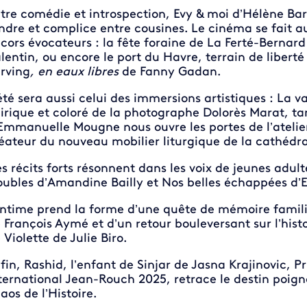
tre comédie et introspection, Evy & moi d’Hélène Ba
ndre et complice entre cousines. Le cinéma se fait au
cors évocateurs : la fête foraine de La Ferté-Bernar
lentin, ou encore le port du Havre, terrain de libert
rving
, en eaux libres
de Fanny Gadan.
été sera aussi celui des immersions artistiques : La v
irique et coloré de la photographe Dolorès Marat, 
Emmanuelle Mougne nous ouvre les portes de l’atelie
éateur du nouveau mobilier liturgique de la cathédr
s récits forts résonnent dans les voix de jeunes adul
oubles d’Amandine Bailly et Nos belles échappées d’E
intime prend la forme d’une quête de mémoire familia
 François Aymé et d’un retour bouleversant sur l’hist
 Violette de Julie Biro.
fin, Rashid, l’enfant de Sinjar de Jasna Krajinovic, P
ternational Jean-Rouch 2025, retrace le destin poigna
aos de l’Histoire.