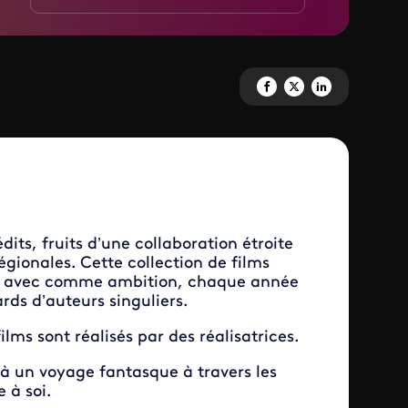
Partagez 'L'heure D' sur Faceb
Partagez 'L'heure D' sur X
Partagez 'L'heure D'
dits, fruits d’une collaboration étroite
égionales. Cette collection de films
ion avec comme ambition, chaque année
ards d’auteurs singuliers.
ms sont réalisés par des réalisatrices.
e à un voyage fantasque à travers les
 à soi.