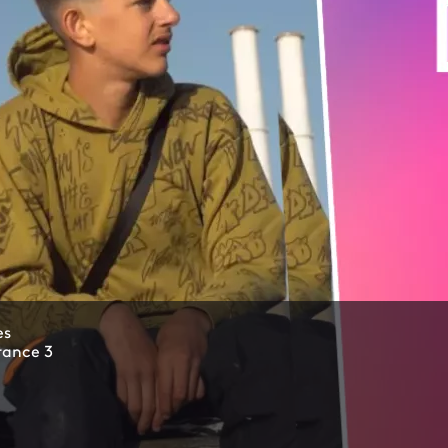
es
France 3