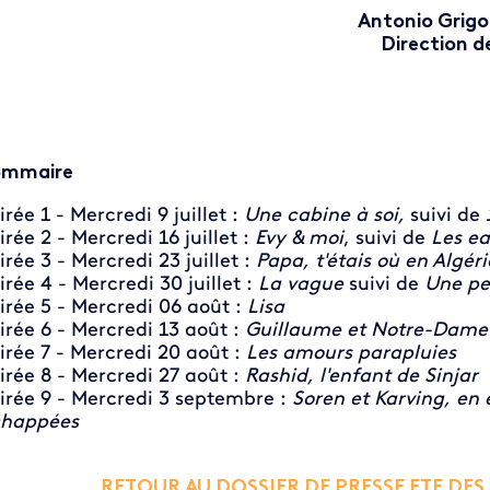
Antonio Grigol
Direction d
ommaire
irée 1 - Mercredi 9 juillet :
Une cabine à soi,
suivi de
irée 2 - Mercredi 16 juillet :
Evy & moi
, suivi de
Les ea
irée 3 - Mercredi 23 juillet :
Papa, t'étais où en Algér
irée 4 - Mercredi 30 juillet :
La vague
suivi de
Une pet
irée 5 - Mercredi 06 août :
Lisa
irée 6 - Mercredi 13 août :
Guillaume et Notre-Dame
irée 7 - Mercredi 20 août :
Les amours parapluies
irée 8 - Mercredi 27 août :
Rashid, l'enfant de Sinjar
irée 9 - Mercredi 3 septembre :
Soren et Karving, en 
happées
RETOUR AU DOSSIER DE PRESSE ETE DE