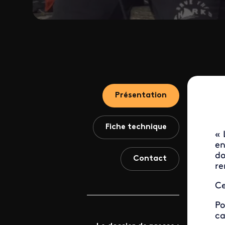
Présentation
Fiche technique
« 
en
do
Contact
re
Ce
Po
ca