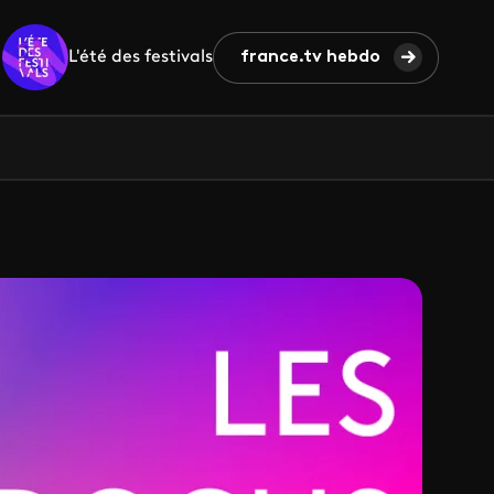
L'été des festivals
france.tv hebdo