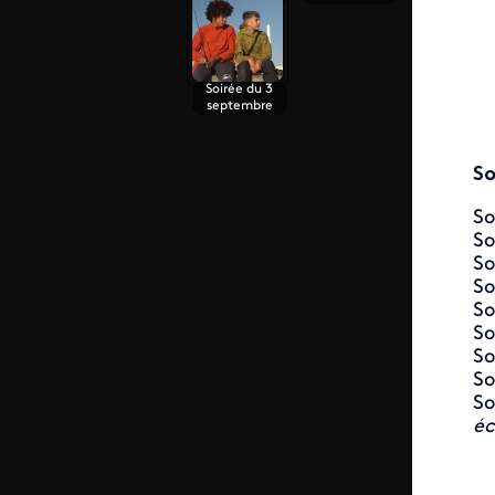
Soirée du 3
septembre
S
So
So
So
So
So
So
So
So
So
éc