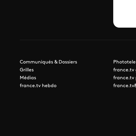
Communiqués & Dossiers
Phototele
Grilles
france.tv
Médias
france.tv
france.tv hebdo
france.tv