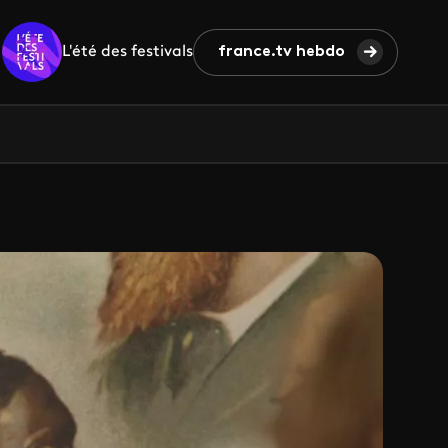
L'été des festivals
france.tv hebdo