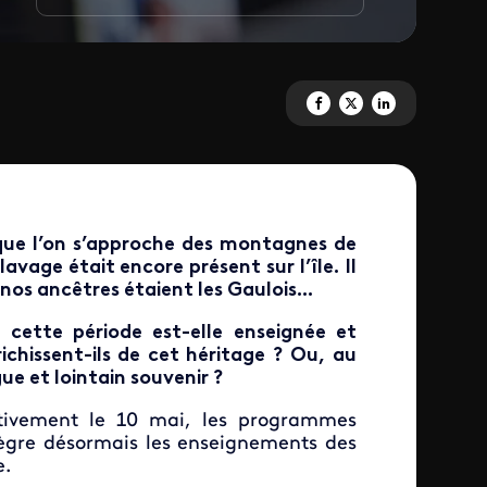
Partagez 'L’esclavage est au 
Partagez 'L’esclavage es
Partagez 'L’esclava
que l’on s’approche des montagnes de
avage était encore présent sur l’île. Il
nos ancêtres étaient les Gaulois...
e cette période est-elle enseignée et
ichissent-ils de cet héritage ? Ou, au
ue et lointain souvenir ?
itivement le 10 mai, les programmes
ntègre désormais les enseignements des
e.