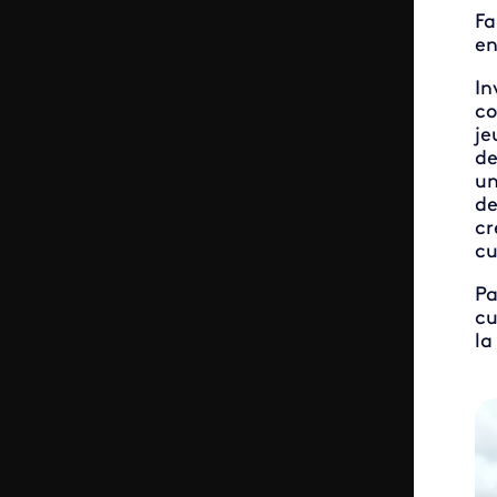
Fa
en
In
co
je
de
un
de
cr
cu
Pa
cu
la