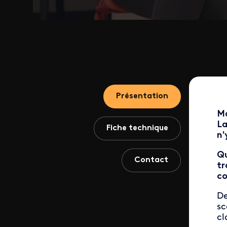
Présentation
Ma
La
Fiche technique
n'
​​
Contact
tr
co
De
sc
cl