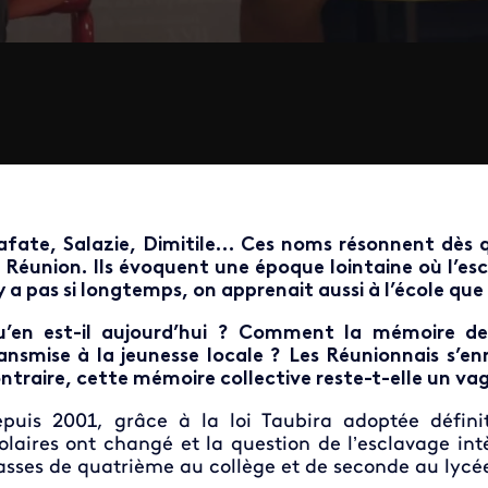
fate, Salazie, Dimitile… Ces noms résonnent dès 
 Réunion. Ils évoquent une époque lointaine où l’escl
y a pas si longtemps, on apprenait aussi à l’école que 
​​​Qu’en est-il aujourd’hui ? Comment la mémoire d
ansmise à la jeunesse locale ? Les Réunionnais s’enr
ntraire, cette mémoire collective reste-t-elle un vag
puis 2001, grâce à la loi Taubira adoptée défin
olaires ont changé et la question de l’esclavage i
asses de quatrième au collège et de seconde au lycé