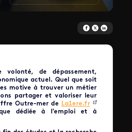
Partagez 'Les jeunes Ultramari
Partagez 'Les jeunes Ultr
Partagez 'Les jeune
e volonté, de dépassement,
conomique actuel. Quel que soit
 les motive à trouver un métier
ons partager et valoriser leur
 offre Outre-mer de
La1ere.fr
que dédiée à l’emploi et à