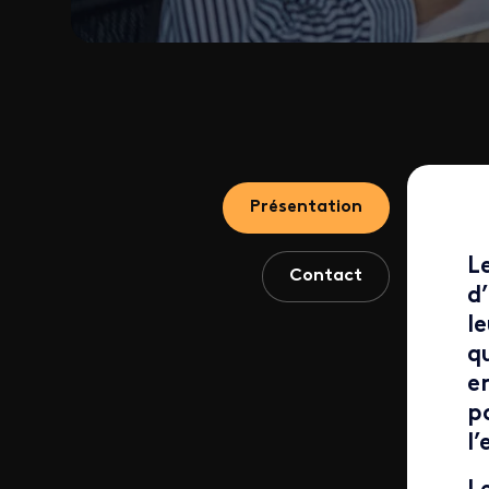
Présentation
L
Contact
d
l
q
e
p
l