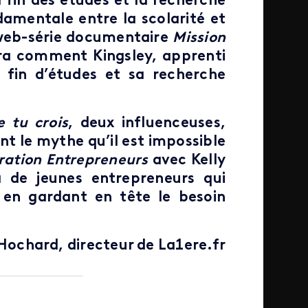
fin des études et la recherche
damentale entre la scolarité et
 web-série documentaire
Mission
rra comment Kingsley, apprenti
 fin d’études et sa recherche
e tu crois
, deux influenceuses,
t le mythe qu’il est impossible
ation Entrepreneurs
avec Kelly
 de jeunes entrepreneurs qui
t en gardant en tête le besoin
Hochard, d
irecteur de La1ere.fr