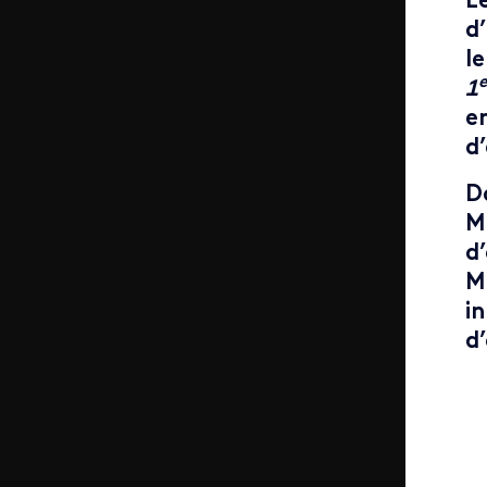
L
d
l
e
1
e
d’
D
M
d
M
i
d’