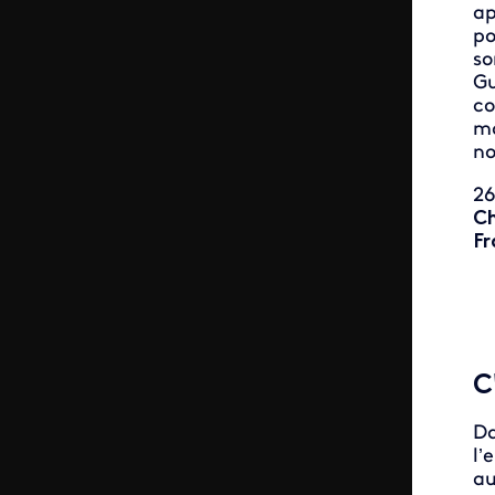
ap
po
so
Gu
co
ma
no
26
Ch
Fr
C
D
l’
a