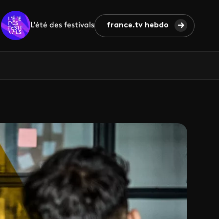
L'été des festivals
france.tv hebdo