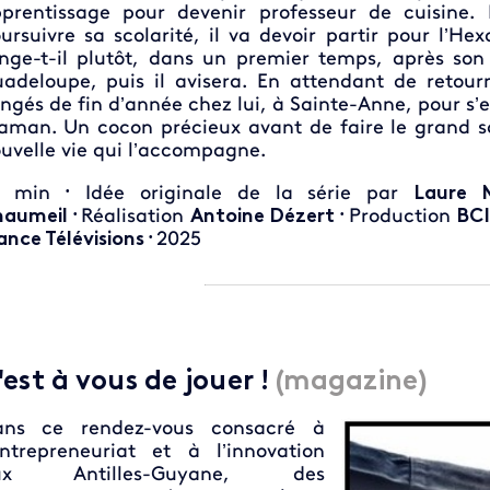
prentissage pour devenir professeur de cuisine. M
ursuivre sa scolarité, il va devoir partir pour l’He
nge-t-il plutôt, dans un premier temps, après son
adeloupe, puis il avisera. En attendant de retourne
ngés de fin d’année chez lui, à Sainte-Anne, pour s’e
man. Un cocon précieux avant de faire le grand sa
uvelle vie qui l’accompagne.
min
Idée originale de la série par
Laure 
•
aumeil
Réalisation
Antoine Dézert
Production
BCI
•
•
ance Télévisions
2025
•
'est à vous de jouer !
(magazine)
ans ce rendez-vous consacré à
entrepreneuriat et à l’innovation
ux Antilles-Guyane, des