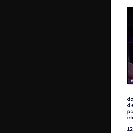
da
d'
pa
id
12