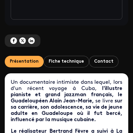
Partagez 'Alain Jean-Marie, impressions cubaines' sur Facebook
Partagez 'Alain Jean-Marie, impressions cubaines' sur X
Partagez 'Alain Jean-Marie, impressions cubaines' sur LinkedIn
Présentation
Fiche technique
Contact
Un documentaire intimiste dans lequel, lors
d'un récent voyage à Cuba,
l'illustre
pianiste et grand jazzman français, le
Guadeloupéen Alain Jean-Marie,
se livre
sur
sa carrière,
son adolescence, sa vie de jeune
adulte en Guadeloupe où il fut bercé,
influencé par la musique cubaine
.
Le réalisateur Bertrand Fèvre a suivi à La