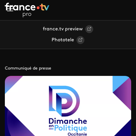
Aller au contenu principal
france.tv preview
Phototele
Communiqué de presse