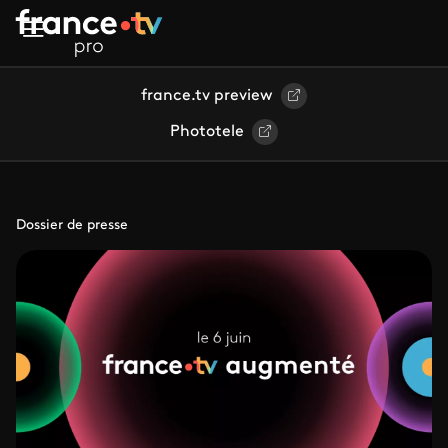
Aller au contenu principal
france.tv preview
Phototele
Dossier de presse