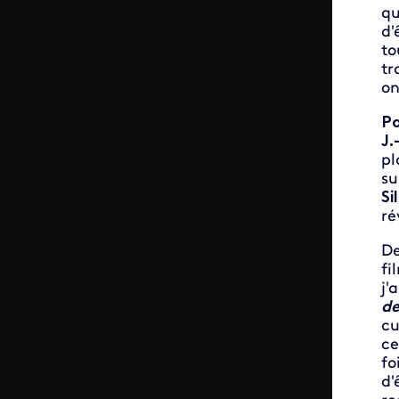
qu
d'
to
tr
on
Pa
J.
pl
su
Si
ré
De
fi
j'
de
cu
ce
fo
d'