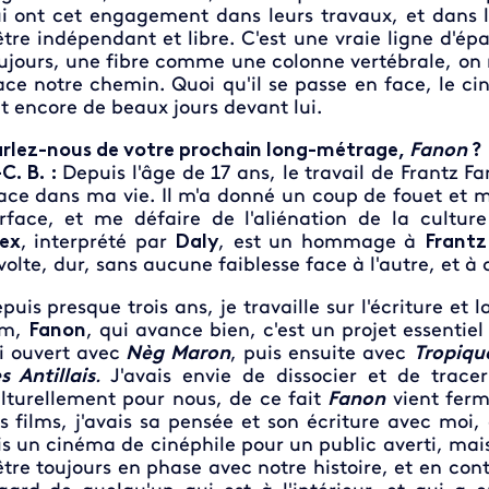
i ont cet engagement dans leurs travaux, et dans 
être indépendant et libre. C'est une vraie ligne d'ép
ujours, une fibre comme une colonne vertébrale, on n
ace notre chemin. Quoi qu'il se passe en face, le 
t encore de beaux jours devant lui.
rlez-nous de votre prochain long-métrage,
Fanon
-C. B. :
Depuis l'âge de 17 ans, le travail de Frantz F
ace dans ma vie. Il m'a donné un coup de fouet et m
rface, et me défaire de l'aliénation de la cultur
lex
,
interprété par
Daly
, est un hommage à
Frantz
volte, dur, sans aucune faiblesse face à l'autre, et à 
puis presque trois ans, je travaille sur l'écriture e
lm,
Fanon
, qui avance bien, c'est un projet essentie
ai ouvert avec
Nèg Maron
, puis ensuite avec
Tropiqu
s Antillais
.
J'avais envie de dissocier et de trace
lturellement pour nous, de ce fait
Fanon
vient fer
s films, j'avais sa pensée et son écriture avec moi, 
is un cinéma de cinéphile pour un public averti, mais
être toujours en phase avec notre histoire, et en c