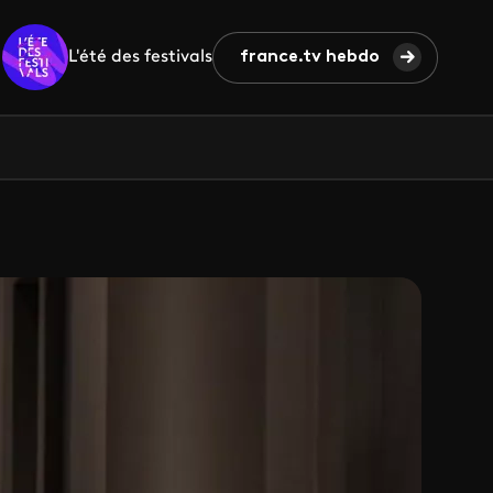
L'été des festivals
france.tv hebdo