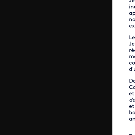
Je
in
ap
na
ex
Le
Je
ré
mo
co
d’
Da
Ca
et
de
et
bo
an