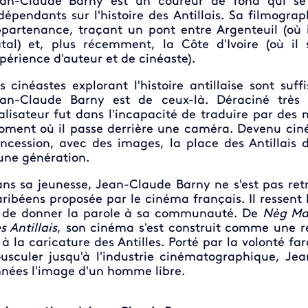
an-Claude Barny est un coureur de fond qui se 
dépendants sur l'histoire des Antillais. Sa filmogra
partenance, traçant un pont entre Argenteuil (où 
tal) et, plus récemment, la Côte d'Ivoire (où il
périence d'auteur et de cinéaste).
s cinéastes explorant l'histoire antillaise sont s
an-Claude Barny est de ceux-là. Déraciné très
alisateur fut dans l’incapacité de traduire par des 
ment où il passe derrière une caméra. Devenu cinéas
ncession, avec des images, la place des Antillais 
une génération.
ns sa jeunesse, Jean-Claude Barny ne s'est pas ret
ribéens proposée par le cinéma français. Il ressent l
 de donner la parole à sa communauté. De
Nèg Ma
s Antillais
, son cinéma s'est construit comme une ré
 à la caricature des Antilles. Porté par la volonté f
usculer jusqu'à l'industrie cinématographique, Jea
nées l'image d'un homme libre.