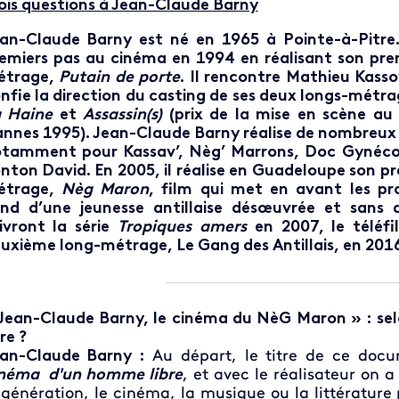
ois questions à Jean-Claude Barny
an-Claude Barny est né en 1965 à Pointe-à-Pitre. 
emiers pas au cinéma en 1994 en réalisant son pre
étrage,
Putain de porte
. Il rencontre Mathieu Kassov
nfie la direction du casting de ses deux longs-métra
 Haine
et
Assassin(s)
(prix de la mise en scène au 
nnes 1995). Jean-Claude Barny réalise de nombreux c
tamment pour Kassav’, Nèg’ Marrons, Doc Gynéco
nton David. En 2005, il réalise en Guadeloupe son pr
étrage,
Nèg Maron
, film qui met en avant les p
nd d’une jeunesse antillaise désœuvrée et sans a
ivront la série
Tropiques amers
en 2007, le téléf
uxième long-métrage, Le Gang des Antillais, en 201
Jean-Claude Barny, le cinéma du NèG Maron » : selon
bre ?
an-Claude Barny :
Au départ, le titre de ce doc
néma d'un homme libre
, et avec le réalisateur on a
 génération, le cinéma, la musique ou la littératur