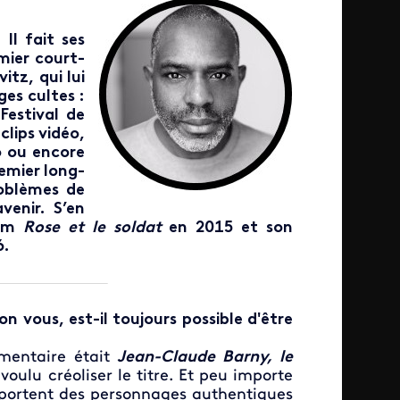
Il fait ses
mier court-
itz, qui lui
ges cultes :
Festival de
lips vidéo,
 ou encore
emier long-
roblèmes de
venir. S’en
ilm
Rose et le soldat
en 2015 et son
6.
 vous, est-il toujours possible d'être
umentaire était
Jean-Claude Barny, le
 voulu créoliser le titre. Et peu importe
e portent des personnages authentiques