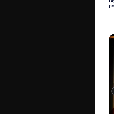
re
po