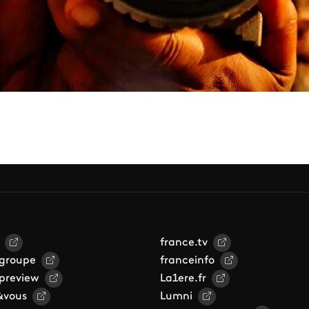
france.tv
 groupe
franceinfo
 preview
La1ere.fr
&vous
Lumni