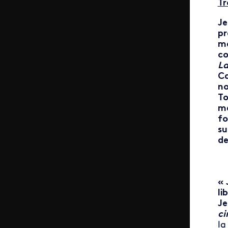
Tr
Je
pr
m
co
La
Ca
no
To
m
fo
su
de
« 
li
Je
ci
la