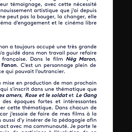
leur témoignage, avec cette nécessité
anouissement artistique que j'ai depuis
e peut pas la bouger, la changer, elle
cinéma d'engagement et le cinéma libre
?
anon
a toujours occupé une très grande
'a guidé dans mon travail pour refaire
e française. Dans le film
Nèg Maron
,
 Fanon
. C'est un personnage plein de
ce qui pouvait l'outrancier.
t la mise en production de mon prochain
l qui s'inscrit dans une thématique que
es amers
,
Rose et le soldat
et
Le Gang
r des époques fortes et intéressantes
mer cette thématique. Dans chacun de
car j'essaie de faire de mes films à la
 aussi d'y insérer de la pédagogie afin
ontact avec ma communauté. Je porte le