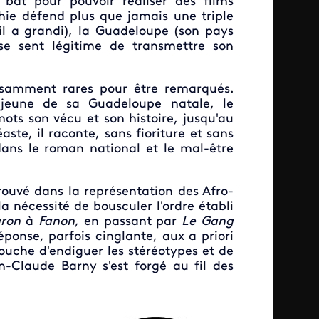
bat pour pouvoir réaliser des films
phie défend plus que jamais une triple
il a grandi), la Guadeloupe (son pays
 se sent légitime de transmettre son
uffisamment rares pour être remarqués.
 jeune de sa Guadeloupe natale, le
mots son vécu et son histoire, jusqu'au
te, il raconte, sans fioriture et sans
dans le roman national et le mal-être
rouvé dans la représentation des Afro-
a nécessité de bousculer l'ordre établi
ron
à
Fanon
, en passant par
Le Gang
ponse, parfois cinglante, aux a priori
arouche d'endiguer les stéréotypes et de
n-Claude Barny s'est forgé au fil des