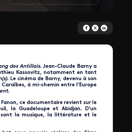
Partagez 'Jean-Claude Barny, 
Partagez 'Jean-Claude Ba
Partagez 'Jean-Clau
ang des Antillais
. Jean-Claude Barny a
Mathieu Kassovitz, notamment en tant
(s)
. Le cinéma de Barny, devenu à son
des Caraïbes, à mi-chemin entre l'Europe
ent
.
z Fanon, ce documentaire revient sur le
uil, la Guadeloupe et Abidjan. D'un
ont la musique, la littérature et le