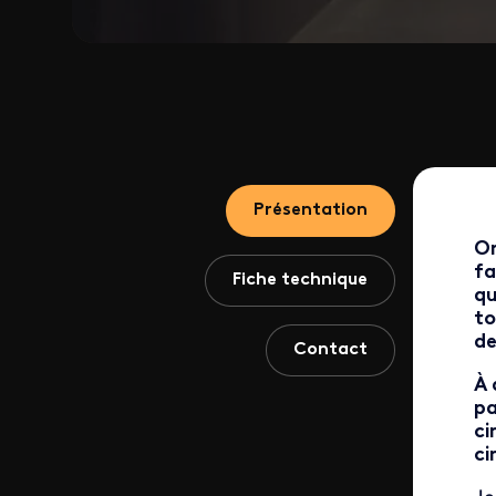
Présentation
On
fa
Fiche technique
qu
to
de
Contact
À 
pa
ci
ci