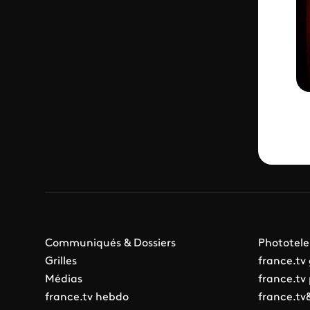
Communiqués & Dossiers
Phototele
Grilles
france.tv
Médias
france.tv
france.tv hebdo
france.tv