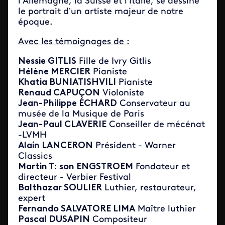
l’Allemagne, la Suisse et l’Italie, se dessine
le portrait d’un artiste majeur de notre
époque.
Avec les témoignages de :
Nessie GITLIS
Fille de Ivry Gitlis
Hélène MERCIER
Pianiste
Khatia BUNIATISHVILI
Pianiste
Renaud CAPUÇON
Violoniste
Jean-Philippe ÉCHARD
Conservateur au
musée de la Musique de Paris
Jean-Paul CLAVERIE
Conseiller de mécénat
-LVMH
Alain LANCERON
Président - Warner
Classics
Martin T: son ENGSTROEM
Fondateur et
directeur - Verbier Festival
Balthazar SOULIER
Luthier, restaurateur,
expert
Fernando SALVATORE LIMA
Maître luthier
Pascal DUSAPIN
Compositeur