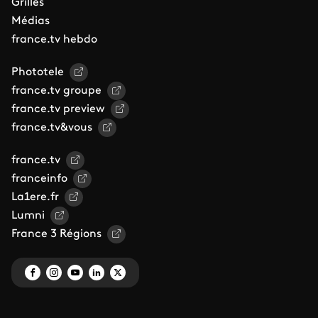
Grilles
Médias
france.tv hebdo
Phototele
france.tv groupe
france.tv preview
france.tv&vous
france.tv
franceinfo
La1ere.fr
Lumni
France 3 Régions