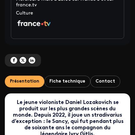
france.tv
Culture
Partagez 'Cordes sensibles - <br> Daniel Lozakovich et son stradivarius' sur
Partagez 'Cordes sensibles - <br> Daniel Lozakovich et son stradivarius'
Partagez 'Cordes sensibles - <br> Daniel Lozakovich et son stradiv
Présentation
Fiche technique
Contact
Le jeune violoniste Daniel Lozakovich se
produit sur les plus grandes scènes du
monde. Depuis 2022, il joue un stradivarius
d’exception : le Sancy, qui fut pendant plus
de soixante ans le compagnon du
légendaire Ivry Gitlis.