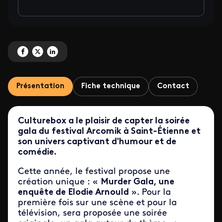
Partagez 'Tournage de la soirée gala du festival Arcomik le 14 mars 2025' s
Partagez 'Tournage de la soirée gala du festival Arcomik le 14 mars 202
Partagez 'Tournage de la soirée gala du festival Arcomik le 14 ma
Présentation
Fiche technique
Contact
Culturebox a le plaisir de capter la soirée
gala du festival Arcomik à Saint-Étienne et
son univers captivant d'humour et de
comédie.
Cette année, le festival propose une
création unique : «
Murder Gala, une
enquête de Elodie Arnould
». Pour la
première fois sur une scène et pour la
télévision, sera proposée une soirée