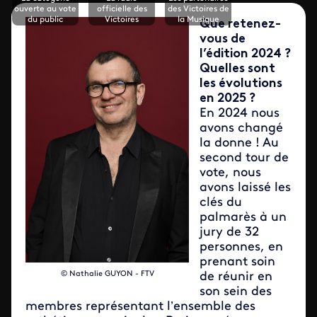
ouverte au vote
officielle des
des Victoires de
du public
Victoires
la Musique
Que retenez-
vous de
l’édition 2024 ?
Quelles sont
les évolutions
en 2025 ?
En 2024 nous
avons changé
la donne ! Au
second tour de
vote, nous
avons laissé les
clés du
palmarès à un
jury de 32
personnes, en
prenant soin
© Nathalie GUYON - FTV
de réunir en
son sein des
membres représentant l’ensemble des