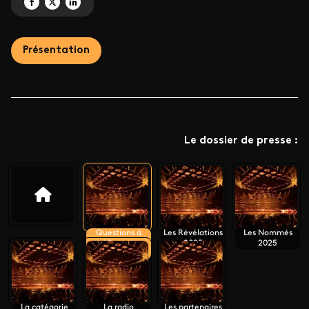
Partagez 'Questions à Vincent Frèrebeau' sur Facebook
Partagez 'Questions à Vincent Frèrebeau' sur X
Partagez 'Questions à Vincent Frèrebeau' sur LinkedIn
Présentation
Le dossier de presse :
Questions à
Les Révélations
Les Nommés
Vincent
2025
2025
Frèrebeau
La catégorie
La radio
Les partenaires