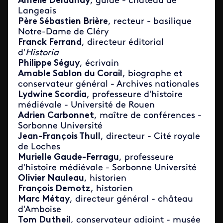
Amélie Delaunay
, guide - château de
Langeais
Père Sébastien Brière
, recteur - basilique
Notre-Dame de Cléry
Franck Ferrand
, directeur éditorial
d'
Historia
Philippe Séguy
, écrivain
Amable Sablon du Corail
, biographe et
conservateur général - Archives nationales
Lydwine Scordia
, professeure d'histoire
médiévale - Université de Rouen
Adrien Carbonnet
, maître de conférences -
Sorbonne Université
Jean-François Thull
, directeur - Cité royale
de Loches
Murielle Gaude-Ferragu
, professeure
d'histoire médiévale - Sorbonne Université
Olivier Nauleau
, historien
François Demotz
, historien
Marc Métay
, directeur général - château
d'Amboise
Tom Dutheil
, conservateur adjoint - musée