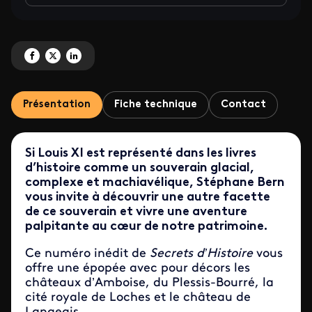
Partagez 'Louis XI, un règne de terreur !' sur Facebook
Partagez 'Louis XI, un règne de terreur !' sur X
Partagez 'Louis XI, un règne de terreur !' sur LinkedIn
Présentation
Fiche technique
Contact
Si Louis XI est représenté dans les livres
d’histoire comme un souverain glacial,
complexe et machiavélique, Stéphane Bern
vous invite à découvrir une autre facette
de ce souverain et vivre une aventure
palpitante au cœur de notre patrimoine.
Ce numéro inédit de
Secrets d’Histoire
vous
offre une épopée avec pour décors les
châteaux d’Amboise, du Plessis-Bourré, la
cité royale de Loches et le château de