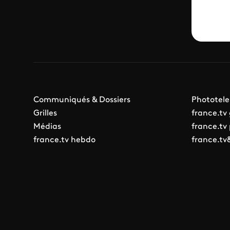
Communiqués & Dossiers
Phototele
Grilles
france.tv
Médias
france.tv
france.tv hebdo
france.tv