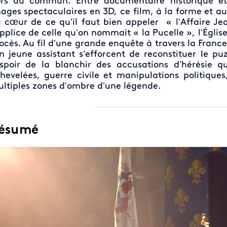
rs du commun. Entre documentaire historique et
ages spectaculaires en 3D, ce film, à la forme et au
 cœur de ce qu’il faut bien appeler « l’Affaire Je
pplice de celle qu’on nommait « la Pucelle », l’Églis
ocès. Au fil d’une grande enquête à travers la France
n jeune assistant s’efforcent de reconstituer le p
espoir de la blanchir des accusations d’hérésie q
hevelées, guerre civile et manipulations politique
ltiples zones d’ombre d’une légende.
ésumé