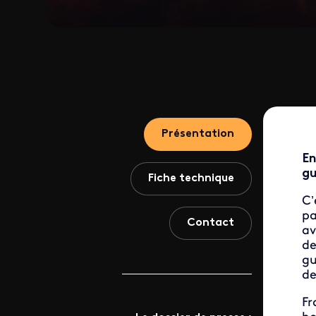
Présentation
E
gu
Fiche technique
C’
pa
Contact
av
de
gu
de
Fr