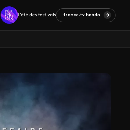
L'été des festivals
france.tv hebdo