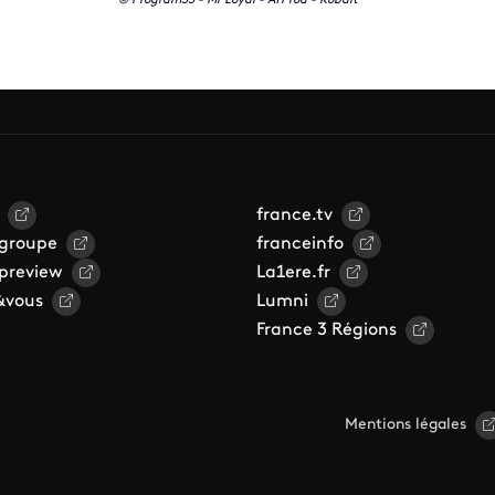
© Program33 - Mr Loyal - ATProd - Kobalt
france.tv
 groupe
franceinfo
 preview
La1ere.fr
&vous
Lumni
France 3 Régions
Mentions légales