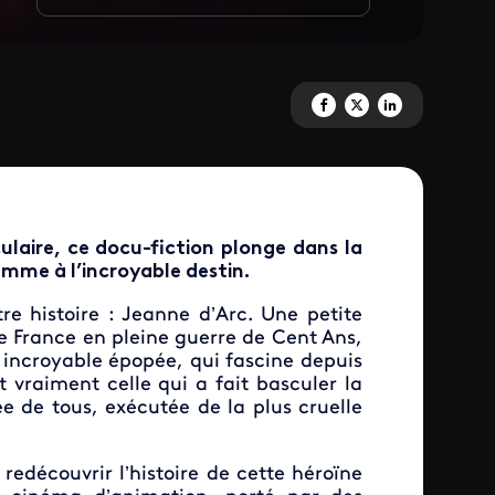
Partagez 'L’affaire Jeanne d'Ar
Partagez 'L’affaire Jeanne
Partagez 'L’affaire 
laire, ce docu-fiction plonge dans la
emme à l’incroyable destin.
re histoire : Jeanne d’Arc. Une petite
e France en pleine guerre de Cent Ans,
 incroyable épopée, qui fascine depuis
t vraiment celle qui a fait basculer la
e de tous, exécutée de la plus cruelle
redécouvrir l’histoire de cette héroïne