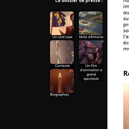
ho
Le dossier de presse :
im
au
su
pr
so
l’
Un cold case
Note d'Antoine
médiéval
de Meaux et de
éc
Sarry Long
mu
Contexte
Un film
historique
d'animation à
R
grand
spectacle
Biographies