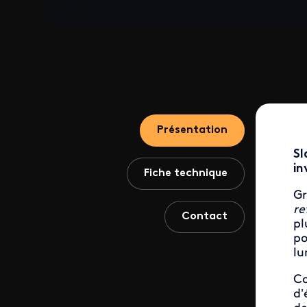
Présentation
Sl
in
Fiche technique
Gr
re
Contact
pl
po
lu
C
d’