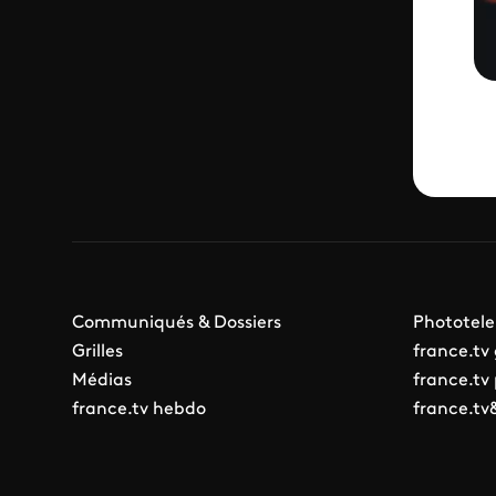
Communiqués & Dossiers
Phototele
Grilles
france.tv
Médias
france.tv
france.tv hebdo
france.tv