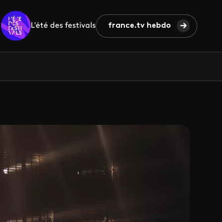
L'été des festivals
france.tv hebdo