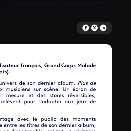
Partagez 'Grand Corps Malade a
Partagez 'Grand Corps Mal
Partagez 'Grand Corp
lisateur français, Grand Corps Malade
ets
).
’univers de son dernier album,
Plus de
ix musiciens sur scène. Un écran de
ur mesure et des stores réversibles,
 relèvent pour s’adapter aux jeux de
tage avec le public des moments
ne entre les titres de son dernier album,