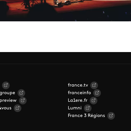
france.tv
 groupe
franceinfo
 preview
La1ere.fr
&vous
Lumni
France 3 Régions