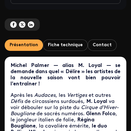
Partagez 'Délire au Cirque d’Hiver Bouglione de Paris' sur Facebook
Partagez 'Délire au Cirque d’Hiver Bouglione de Paris' sur X
Partagez 'Délire au Cirque d’Hiver Bouglione de Paris' sur LinkedI
Présentation
Fiche technique
Contact
Michel Palmer — alias M. Loyal — se
demande dans quel « Délire » les artistes de
la nouvelle saison vont bien pouvoir
l'entraîner !
Après les
Audaces
, les
Vertiges
et autres
Défis
de circassiens surdoués,
M. Loyal
va
voir débouler sur la piste du
Cirque d'Hiver-
Bouglione
de sacrés numéros.
Glenn Folco
,
le jongleur italien de folie,
Régina
Bouglione
, la cavalière émérite,
le duo