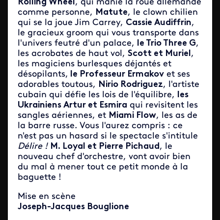
Rolling Wheel
, qui manie la roue allemande
comme personne,
Matute
, le clown chilien
qui se la joue Jim Carrey,
Cassie Audiffrin
,
le gracieux groom qui vous transporte dans
l'univers feutré d'un palace,
le Trio Three G
,
les acrobates de haut vol,
Scott et Muriel
,
les magiciens burlesques déjantés et
désopilants,
le Professeur Ermakov
et ses
adorables toutous,
Nirio Rodriguez
, l'artiste
cubain qui défie les lois de l'équilibre,
les
Ukrainiens Artur et Esmira
qui revisitent les
sangles aériennes, et
Miami Flow
, les as de
la barre russe. Vous l'aurez compris : ce
n'est pas un hasard si le spectacle s'intitule
Délire !
M. Loyal et Pierre Pichaud
, le
nouveau chef d'orchestre, vont avoir bien
du mal à mener tout ce petit monde à la
baguette !
Mise en scène
Joseph-Jacques Bouglione