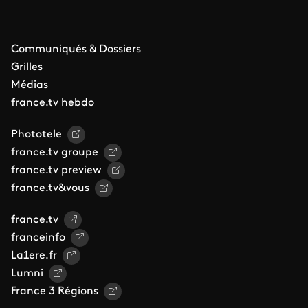
Communiqués & Dossiers
Grilles
Médias
france.tv hebdo
Phototele
france.tv groupe
france.tv preview
france.tv&vous
france.tv
franceinfo
La1ere.fr
Lumni
France 3 Régions