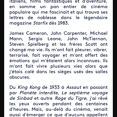
italiens, films fantastiques et d’aventure,
en somme un pan entier de cinéma
populaire qui me fascinait et qui trouva ses
lettres de noblesse dans le légendaire
magazine
Starfix
dès 1983.
James Cameron, John Carpenter, Michael
Mann, Sergio Leone, John McTiernan,
Steven Spielberg et les frères Scott ont
changé ma vie. Ils m’ont fait pleurer, vibrer,
terrorisé, fait voyager et m’ont offert des
émotions qui m’étaient alors inconnues. Ils
m’ont fait vivre plusieurs vies alors que
j’étais calé dans les sièges usés des salles
obscures.
Du
King Kong
de 1933 à
Assaut
en passant
par
Planète interdite
,
Le septième voyage
de Sinbad
et autre
Rage du Tigre
, j’ai rêvé
les yeux ouverts pendant des centaines
d’heures. Mais, au-delà du cinéma, venait
aussi d’émerger ce que d’aucuns appellent