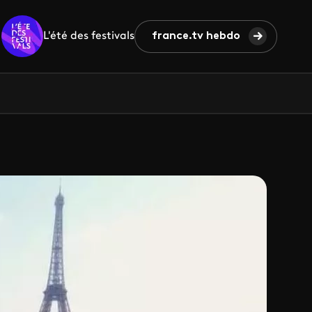
L'été des festivals
france.tv hebdo