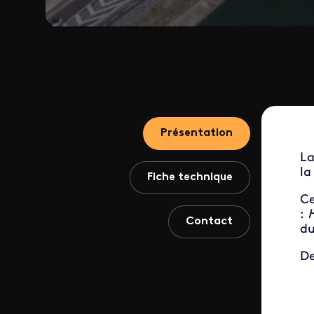
Présentation
La
la
Fiche technique
Ce
:
Contact
du
De