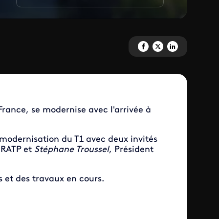
Partagez 'Parigo ' sur Facebook
Partagez 'Parigo ' sur X
Partagez 'Parigo ' su
France, se modernise avec l'arrivée à
a modernisation du T1 avec deux invités
1 RATP et
Stéphane Troussel
, Président
 et des travaux en cours.