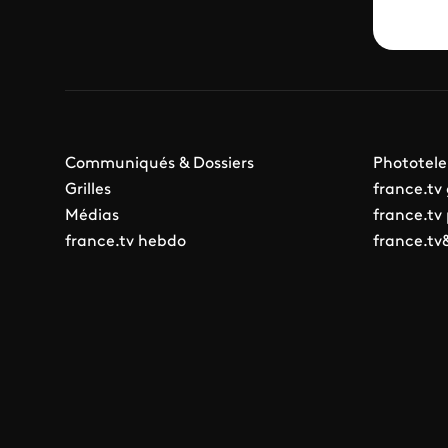
Communiqués & Dossiers
Phototele
Grilles
france.tv
Médias
france.tv
france.tv hebdo
france.tv