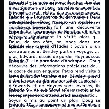
É
pisode 3 - La proposition :
Bentley cherche
Edwards poursuit ses recherches et ses
des réponses à ses questions ouvertes.
investigations et Doug traverse une période
Edwards rend visite à un autre agent,
difficile où il est hanté par des cauchemars.
É
pisode 4 - Le contrat du Kentucky :
Dans
tandis que Soyun se voit confier une
cet épisode, Doug résout un problème.
mission importante. Doug reçoit également
Tandis qu'Edwards fait une découverte
un visiteur inattendu.
É
pisode 5 - Les regrets de Bentley :
Bentley
capitale et que Soyun s'embarque dans un
découvre finalement la vérité alors que
voyage dangereux.
Doug, de son côté, se lance dans une
Episode 6 - L'éveil d'Hadès :
Soyun a un
mission très risquée.
contretemps et Bentley part en voyage. De
plus, Edwards essaie de garder Haynes sous
É
pisode 7 - Le paradoxe d'Andropov :
Doug
contrôle.
découvre des informations précieuses dans
le cadre de son enquête. Petra rend visite à
É
pisode 8 - Portée disparue :
Doug est prêt
un camarade, tandis que Bentley prend
à tout pour protéger une cible. Les rôles
une décision de grande portée et capitale.
d'Edwards et de Haynes sont inversés, ils
É
pisode 9 - Asile à Séoul :
Tara reçoit enfin
passent de chasseurs à chassés. Soyun se
les réponses tant attendues à ses questions.
cache et part en mission d'infiltration.
Soyun a mis au point un plan. Doug se
É
pisode 10 - L'engagement des « Cigales »
prépare soigneusement pour une mission,