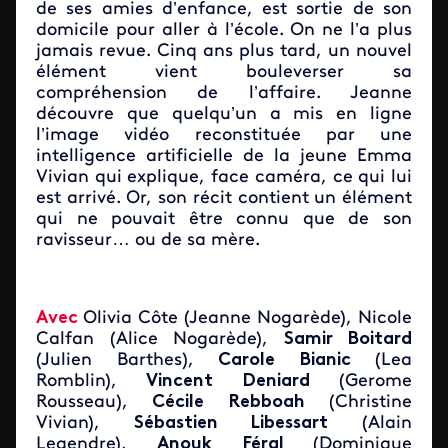
de ses amies d’enfance, est sortie de son
domicile pour aller à l’école. On ne l’a plus
jamais revue. Cinq ans plus tard, un nouvel
élément vient bouleverser sa
compréhension de l’affaire. Jeanne
découvre que quelqu’un a mis en ligne
l’image vidéo reconstituée par une
intelligence artificielle de la jeune Emma
Vivian qui explique, face caméra, ce qui lui
est arrivé. Or, son récit contient un élément
qui ne pouvait être connu que de son
ravisseur… ou de sa mère.
Avec
Olivia Côte (Jeanne Nogarède), Nicole
Calfan (Alice Nogarède),
Samir Boitard
(Julien Barthes),
Carole Bianic
(Lea
Romblin),
Vincent Deniard
(Gerome
Rousseau),
Cécile Rebboah
(Christine
Vivian),
Sébastien Libessart
(Alain
Legendre),
Anouk Féral
(Dominique