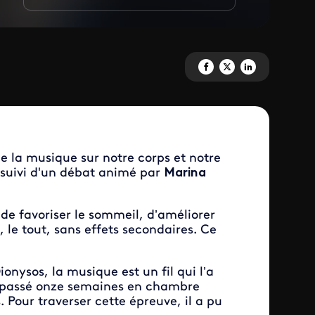
Partagez 'Quand la musique est
Partagez 'Quand la musiqu
Partagez 'Quand la m
de la musique sur notre corps et notre
suivi d'un débat animé par
Marina
de favoriser le sommeil, d’améliorer
le tout, sans effets secondaires. Ce
nysos, la musique est un fil qui l’a
 a passé onze semaines en chambre
s. Pour traverser cette épreuve, il a pu