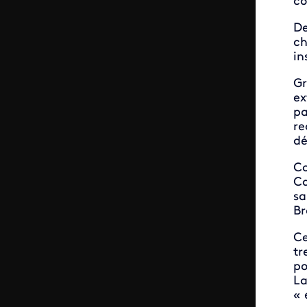
co
De
ch
in
Gr
ex
pa
re
dé
Co
Ca
sa
Br
Ce
tr
po
La
« 