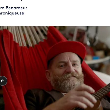
ym Benameur
roniqueuse