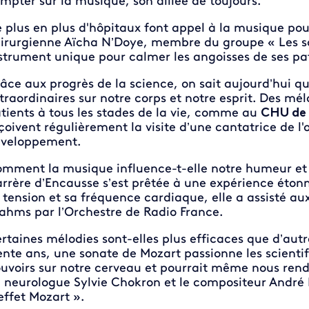
mpter sur la musique, son alliée de toujours.
 plus en plus d'hôpitaux font appel à la musique pour
irurgienne Aïcha N’Doye, membre du groupe « Les soi
strument unique pour calmer les angoisses de ses pat
âce aux progrès de la science, on sait aujourd’hui q
traordinaires sur notre corps et notre esprit. Des mélo
tients à tous les stades de la vie, comme au
CHU de 
çoivent régulièrement la visite d’une cantatrice de l'o
veloppement.
mment la musique influence-t-elle notre humeur et n
rrère d’Encausse s’est prêtée à une expérience éto
 tension et sa fréquence cardiaque, elle a assisté au
ahms par l’Orchestre de Radio France.
rtaines mélodies sont-elles plus efficaces que d’aut
ente ans, une sonate de Mozart passionne les scientif
uvoirs sur notre cerveau et pourrait même nous rendre
 neurologue Sylvie Chokron et le compositeur Andr
effet Mozart ».