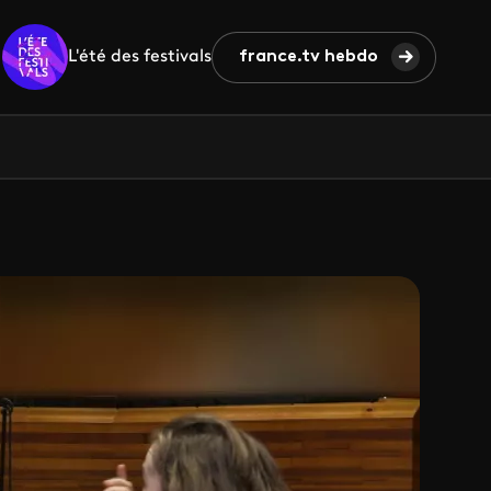
L'été des festivals
france.tv hebdo