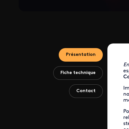
Présentation
En
es
Fiche technique
Ca
Im
Contact
no
mé
Po
re
st