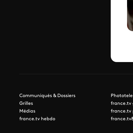
Communiqués & Dossiers
Phototele
Grilles
france.tv
Médias
france.tv
france.tv hebdo
france.tv