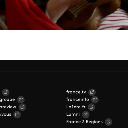
france.tv
 groupe
franceinfo
 preview
La1ere.fr
&vous
Lumni
France 3 Régions