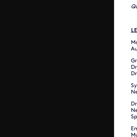
Qu
LE
M
Au
Gr
Dr
Dr
Sy
Ne
Dr
Ne
Sp
Em
Mu