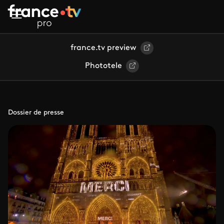
Aller au contenu principal
france.tv preview
Phototele
Dossier de presse