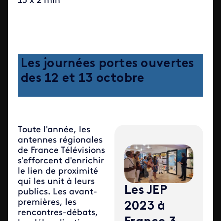
15 x 2 min
Les journées portes ouvertes
des 12 et 13 octobre
Toute l'année, les
antennes régionales
de France Télévisions
s'efforcent d'enrichir
le lien de proximité
qui les unit à leurs
Les JEP
publics. Les avant-
premières, les
2023 à
rencontres-débats,