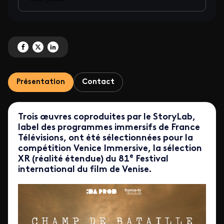
Partagez 'Trois œuvres du StoryLab à la Mostra de Venise' sur Facebook
Partagez 'Trois œuvres du StoryLab à la Mostra de Venise' sur X
Partagez 'Trois œuvres du StoryLab à la Mostra de Venise' sur Lin
Présentation
Contact
Trois œuvres coproduites par le StoryLab,
label des programmes immersifs de France
Télévisions, ont été sélectionnées pour la
compétition Venice Immersive, la sélection
e
XR (réalité étendue) du 81
Festival
international du film de Venise.