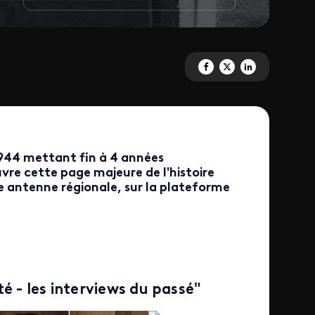
Partagez 'La libération de Pari
Partagez 'La libération de 
Partagez 'La libérati
 1944 mettant fin à 4 années
vre cette page majeure de l'histoire
 antenne régionale, sur la plateforme
é - les interviews du passé"