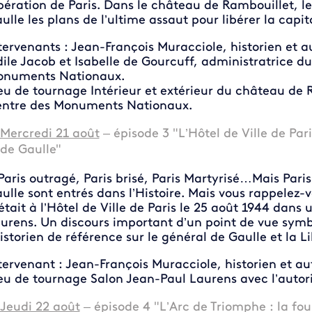
bération de Paris. Dans le château de Rambouillet, l
ulle les plans de l’ultime assaut pour libérer la capit
tervenants : Jean-François Muracciole, historien et a
ile Jacob et Isabelle de Gourcuff, administratrice 
numents Nationaux.
eu de tournage Intérieur et extérieur du château de 
ntre des Monuments Nationaux.
Mercredi 21 août
– épisode 3 "L’Hôtel de Ville de Par
de Gaulle"
Paris outragé, Paris brisé, Paris Martyrisé…Mais Pari
ulle sont entrés dans l’Histoire. Mais vous rappelez-
était à l’Hôtel de Ville de Paris le 25 août 1944 dans 
urens. Un discours important d’un point de vue symb
historien de référence sur le général de Gaulle et la L
tervenant : Jean-François Muracciole, historien et au
eu de tournage Salon Jean-Paul Laurens avec l’autoris
Jeudi 22 août
– épisode 4 "L’Arc de Triomphe : la foul