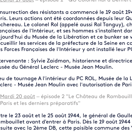
Lundi 19 août
– épisode 1 "QG Colonel Rol à Denfert R
insurrection des résistants a commencé le 19 août 19
ris. Leurs actions ont été coordonnées depuis leur Qu
chereau. Le colonel Rol (appelé aussi Rol Tanguy), che
ançaises de l’Intérieur, et ses hommes s’installent dans
jourd’hui du Musée de la Libération et ce bunker se vi
cueillir les services de la préfecture de la Seine en
s Forces Françaises de l’Intérieur y ont installé leur P
tervenante : Sylvie Zaidman, historienne et directric
sée du Général Leclerc - Musée Jean Moulin.
eu de tournage A l’intérieur du PC ROL, Musée de la 
clerc - Musée Jean Moulin avec l’autorisation de Paris
Mardi 20 août
– épisode 2 "Le Château de Rambouillet
Paris et les derniers préparatifs"
tre le 23 août et le 25 août 1944, le général de Gaul
mbouillet avant d'entrer à Paris. Dès le 19 août 194
suite avec la 2ème DB, cette paisible commune des Yv