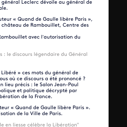
e général Leclerc dévoile au général de
ale.
uteur « Quand de Gaulle libère Paris »,
du château de Rambouillet, Centre des
Rambouillet avec l’autorisation du
is : le discours légendaire du Général
s Libéré » ces mots du général de
vous où ce discours a été prononcé ?
un lieu précis : le Salon Jean-Paul
olique et politique décrypté par
ibération de la France.
teur « Quand de Gaulle libère Paris ».
ation de la Ville de Paris.
e en liesse célèbre la Libération"