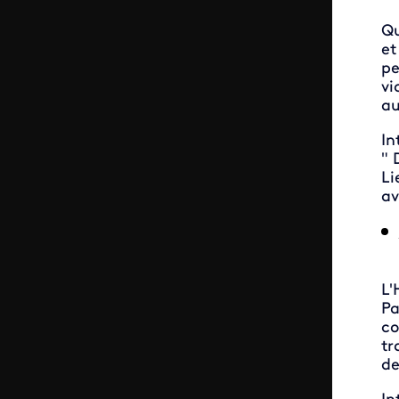
Qu
et
pe
vi
au
In
" 
Li
av
L'
Pa
co
tr
de