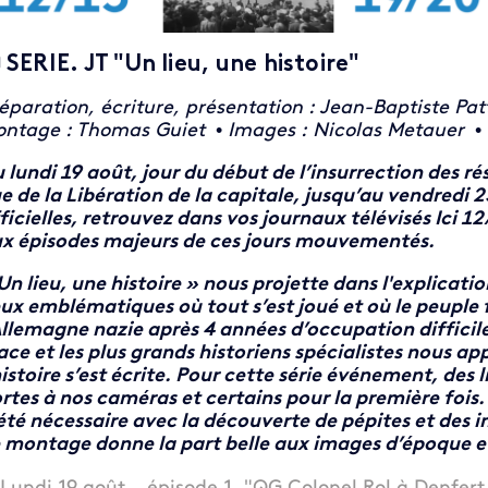
 SERIE. JT "Un lieu, une histoire"
éparation, écriture, présentation : Jean-Baptiste Pat
ntage : Thomas Guiet
•
Images : Nicolas Metauer
•
 lundi 19 août, jour du début de l’insurrection des ré
e de la Libération de la capitale, jusqu’au vendredi
ficielles, retrouvez dans vos journaux télévisés Ici 1
x épisodes majeurs de ces jours mouvementés.
Un lieu, une histoire » nous projette dans l'explicatio
eux emblématiques où tout s’est joué et où le peuple f
Allemagne nazie après 4 années d’occupation difficil
ace et les plus grands historiens spécialistes nous ap
histoire s’est écrite. Pour cette série événement, des 
rtes à nos caméras et certains pour la première fois.
été nécessaire avec la découverte de pépites et des 
 montage donne la part belle aux images d’époque et 