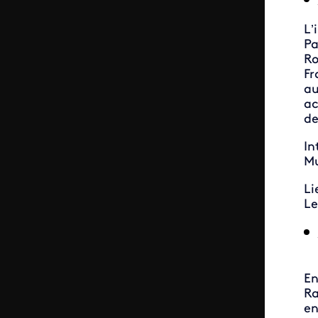
L’
Pa
Ro
Fr
au
ac
de
In
Mu
Li
Le
En
Ra
en