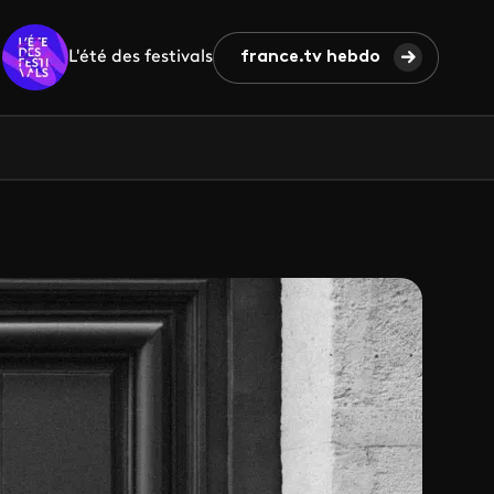
L'été des festivals
france.tv hebdo