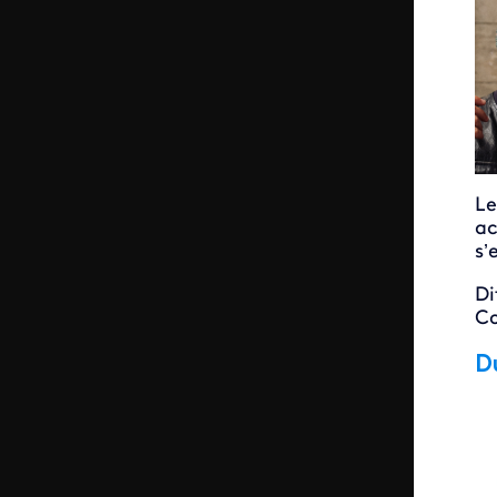
Le
ac
s’
Di
Co
D