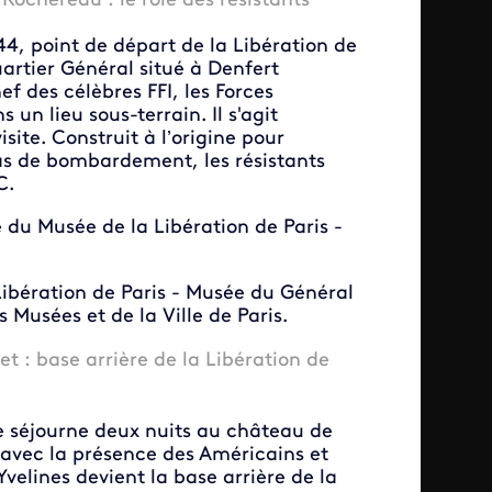
ochereau : le rôle des résistants"
44, point de départ de la Libération de
artier Général situé à Denfert
f des célèbres FFI, les Forces
 un lieu sous-terrain. Il s'agit
site. Construit à l’origine pour
 cas de bombardement, les résistants
C.
e du Musée de la Libération de Paris -
Libération de Paris - Musée du Général
 Musées et de la Ville de Paris.
 : base arrière de la Libération de
le séjourne deux nuits au château de
4 avec la présence des Américains et
elines devient la base arrière de la