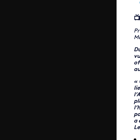
📺
Pr
Mo
Du
vu
of
au
« 
li
l’
pl
l’
po
a 
Le