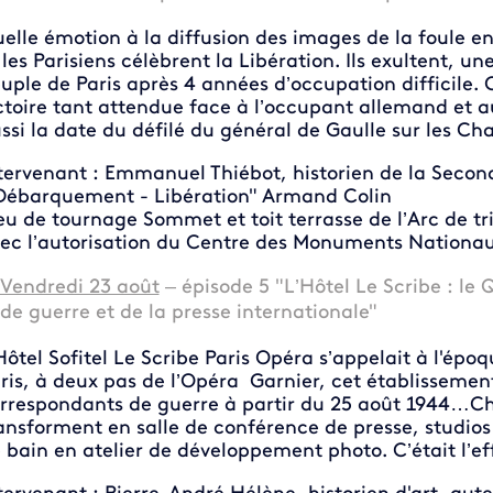
elle émotion à la diffusion des images de la foule en 
 les Parisiens célèbrent la Libération. Ils exultent, un
uple de Paris après 4 années d’occupation difficile. C
ctoire tant attendue face à l’occupant allemand et a
ssi la date du défilé du général de Gaulle sur les Ch
tervenant : Emmanuel Thiébot, historien de la Secon
Débarquement - Libération" Armand Colin
eu de tournage Sommet et toit terrasse de l’Arc de t
ec l’autorisation du Centre des Monuments Nationa
Vendredi 23 août
– épisode 5 "L’Hôtel Le Scribe : le
de guerre et de la presse internationale"
Hôtel Sofitel Le Scribe Paris Opéra s’appelait à l'époq
ris, à deux pas de l’Opéra Garnier, cet établissement
rrespondants de guerre à partir du 25 août 1944…Cha
ansforment en salle de conférence de presse, studios d
 bain en atelier de développement photo. C’était l’e