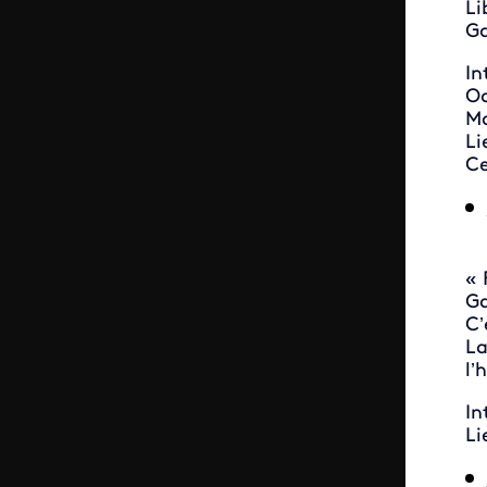
Li
Ga
In
Od
Mo
Li
Ce
« 
Ga
C’
La
l’
In
Li