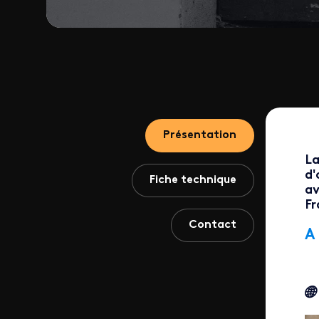
Présentation
La
d'
Fiche technique
av
Fr
Contact
A
🌐