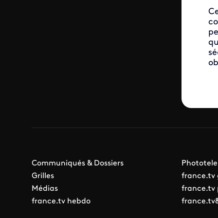
Ce
co
pe
qu
sé
ob
Communiqués & Dossiers
Phototele
Grilles
france.tv
Médias
france.tv
france.tv hebdo
france.tv