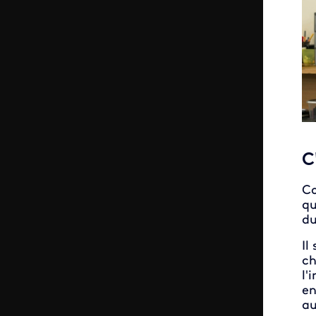
C
Co
qu
du
Il
ch
l'
en
au