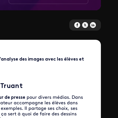
Partagez 'Découvre le dessin d
Partagez 'Découvre le des
Partagez 'Découvre l
 l'analyse des images avec les élèves et
 Truant
r de presse
pour divers médias. Dans
inateur accompagne les élèves dans
 exemples. Il partage ses choix, ses
ça sert à quoi de faire des dessins