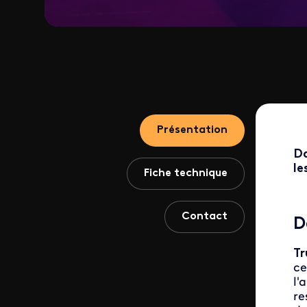
Présentation
D
le
Fiche technique
Contact
D
Tr
ce
l'
re