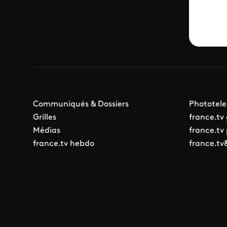
Communiqués & Dossiers
Phototele
Grilles
france.tv
Médias
france.tv
france.tv hebdo
france.tv