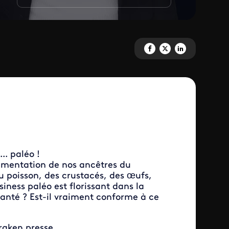
Partagez 'Saveurs, régimes : l
Partagez 'Saveurs, régime
Partagez 'Saveurs, r
.. paléo !
alimentation de nos ancêtres du
du poisson, des crustacés, des œufs,
siness paléo est florissant dans la
santé ? Est-il vraiment conforme à ce
raken presse