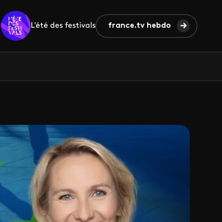
L'été des festivals
france.tv hebdo