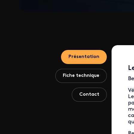
Présentation
L
Fiche technique
Be
Vé
Contact
Le
pa
ma
ca
qu
R