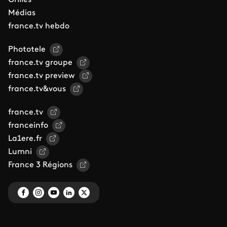
Grilles
Médias
france.tv hebdo
Phototele
france.tv groupe
france.tv preview
france.tv&vous
france.tv
franceinfo
La1ere.fr
Lumni
France 3 Régions