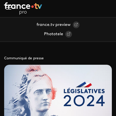
Aller au contenu principal
france.tv preview
Phototele
Communiqué de presse