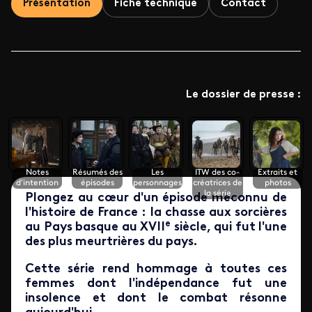
Présentation
Fiche technique
Contact
Le dossier de presse :
Notes
Résumés des
Les
ITW des co-
Extraits et
d'intention
épisodes
personnages
créatrices de
photos
la série
Plongez au cœur d'un épisode méconnu de
l'histoire de France : la chasse aux sorcières
e
au Pays basque au XVII
siècle, qui fut l'une
des plus meurtrières du pays.
Cette série rend hommage à toutes ces
femmes dont l'indépendance fut une
insolence et dont le combat résonne