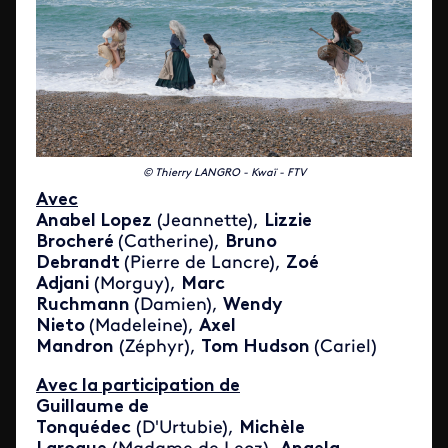
© Thierry LANGRO - Kwaï - FTV
Avec
Anabel Lopez
(Jeannette),
Lizzie
Brocheré
(Catherine),
Bruno
Debrandt
(Pierre de Lancre),
Zoé
Adjani
(Morguy),
Marc
Ruchmann
(Damien),
Wendy
Nieto
(Madeleine),
Axel
Mandron
(Zéphyr),
Tom Hudson
(Cariel)
Avec la participation de
Guillaume de
Tonquédec
(D'Urtubie),
Michèle