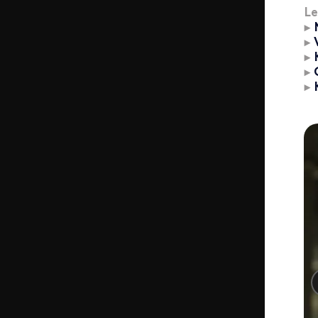
Le
►
M
►
V
►
K
►
►
K