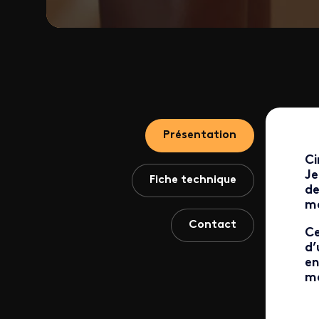
Présentation
Ci
Je
Fiche technique
de
ma
Contact
Ce
d’
en
me