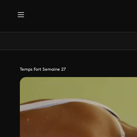
Aller au contenu principal
Temps Fort Semaine 27