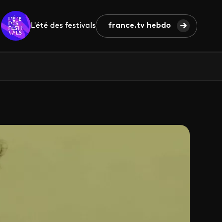
L'été des festivals
france.tv hebdo