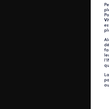
Pe
pl
P
Vi
es
pl
Al
dé
fa
le
l’
qu
La
p
au