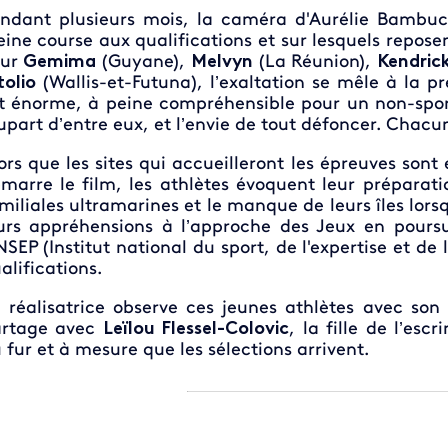
ndant plusieurs mois, la caméra d'Aurélie Bambuck
eine course aux qualifications et sur lesquels repose
our
Gemima
(Guyane),
Melvyn
(La Réunion),
Kendric
tolio
(Wallis-et-Futuna), l’exaltation se mêle à la pre
t énorme, à peine compréhensible pour un non-sporti
upart d’entre eux, et l’envie de tout défoncer. Chacun 
ors que les sites qui accueilleront les épreuves so
marre le film, les athlètes évoquent leur préparat
miliales ultramarines et le manque de leurs îles lorsq
urs appréhensions à l’approche des Jeux en poursu
INSEP (Institut national du sport, de l'expertise et d
alifications.
 réalisatrice observe ces jeunes athlètes avec son
artage avec
Leïlou Flessel-Colovic
, la fille de l’es
 fur et à mesure que les sélections arrivent.