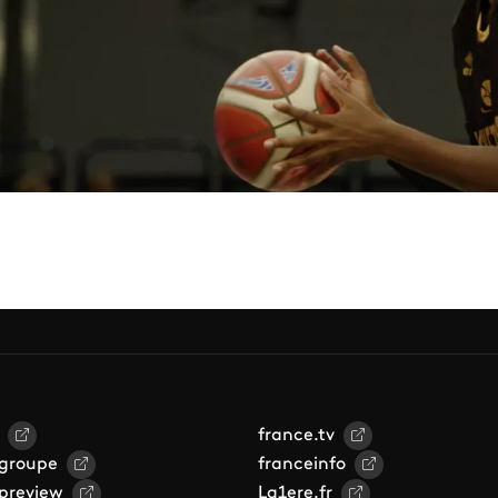
france.tv
 groupe
franceinfo
 preview
La1ere.fr