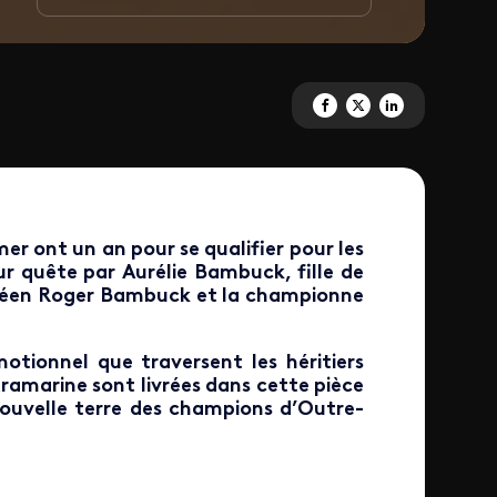
Partagez 'Outre-mer, terres d
Partagez 'Outre-mer, ter
Partagez 'Outre-mer
mer ont un an pour se qualifier pour les
ur quête par Aurélie Bambuck, fille de
oupéen Roger Bambuck et la championne
tionnel que traversent les héritiers
tramarine sont livrées dans cette pièce
 nouvelle terre des champions d’Outre-