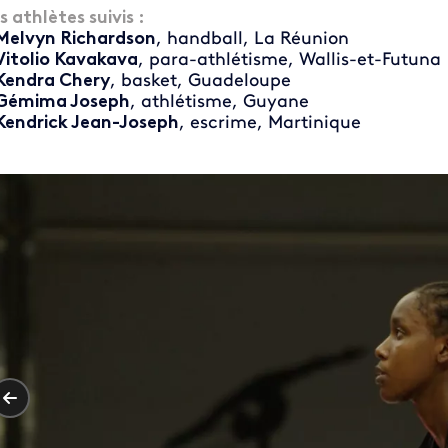
s athlètes suivis :
elvyn Richardson
, handball, La Réunion
itolio Kavakava
, para-athlétisme, Wallis-et-Futuna
endra Chery
, basket, Guadeloupe
Gémima Joseph
, athlétisme, Guyane
endrick Jean-Joseph
, escrime, Martinique