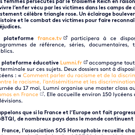
s femmes persécutés par le troisième Reich en raison
vivre l’enfer vécu par les victimes dans les camps de
istement célèbre triangle rose. Un éclairage bouleve
histoire et le combat des victimes pour faire reconnaî
éjudices.
a plateforme
france.tv
participera à ce dispo
ogrammes de référence, séries, documentaires, t
blics.
 plateforme éducative
Lumni.fr
accompagne toute 
 terminale sur ces sujets. Deux dossiers sont à disposi
céens : «
Comment parler du racisme et de la discri
ntre le racisme, l'antisémitisme et les discriminatio
urnée du 17 mai, Lumni organise une master class 
mos en France
. Elle accueille environ 150 lycéen
lévisions.
ppelons que si la France et l’Europe ont fait progres
BTQI, de nombreux pays dans le monde continuent de
 France, l’association SOS Homophobie recueille c