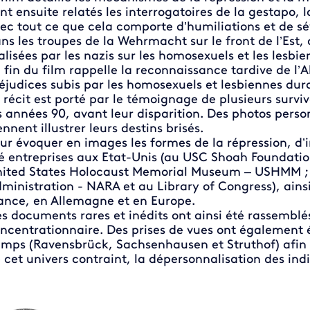
nt ensuite relatés les interrogatoires de la gestapo, 
ec tout ce que cela comporte d’humiliations et de sévi
ns les troupes de la Wehrmacht sur le front de l’Est,
alisées par les nazis sur les homosexuels et les lesb
 fin du film rappelle la reconnaissance tardive de l’
éjudices subis par les homosexuels et lesbiennes dura
 récit est porté par le témoignage de plusieurs survi
s années 90, avant leur disparition. Des photos perso
ennent illustrer leurs destins brisés.
ur évoquer en images les formes de la répression, d’
é entreprises aux Etat-Unis (au USC Shoah Foundation
ited States Holocaust Memorial Museum – USHMM ; 
ministration - NARA et au Library of Congress), ain
ance, en Allemagne et en Europe.
s documents rares et inédits ont ainsi été rassemblé
ncentrationnaire. Des prises de vues ont également é
mps (Ravensbrück, Sachsenhausen et Struthof) afin de
 cet univers contraint, la dépersonnalisation des indi