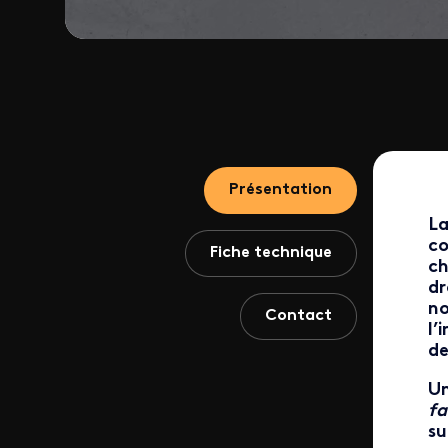
Présentation
La
co
Fiche technique
ch
dr
no
Contact
l’
de
Un
fa
su