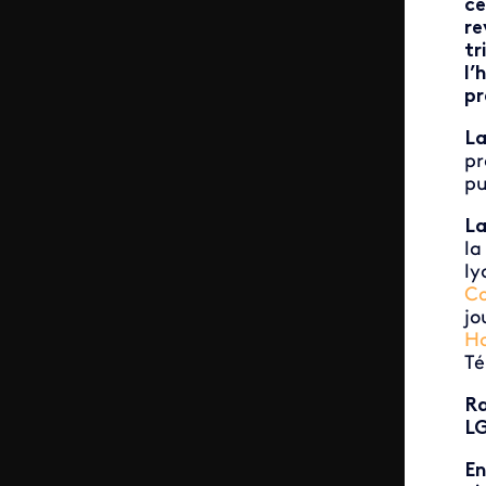
ce
re
tr
l’
pr
L
pr
pu
La
la
ly
Co
jo
Ho
Té
Ra
LG
En