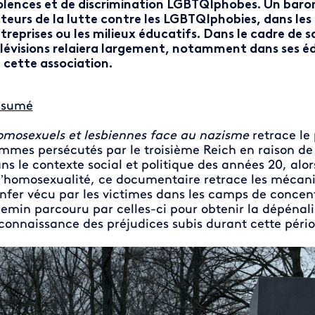
olences et de discrimination LGBTQIphobes. Un barom
teurs de la lutte contre les LGBTQIphobies, dans les
treprises ou les milieux éducatifs. Dans le cadre de 
lévisions relaiera largement, notamment dans ses éd
 cette association.
ésumé
mosexuels et lesbiennes face au nazisme
retrace le
mmes persécutés par le troisième Reich en raison de 
ns le contexte social et politique des années 20, alor
l’homosexualité, ce documentaire retrace les mécanis
enfer vécu par les victimes dans les camps de concentr
emin parcouru par celles-ci pour obtenir la dépénali
connaissance des préjudices subis durant cette pério