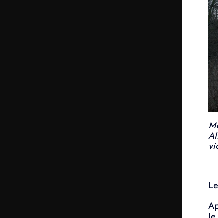
Mé
Al
vi
Le
Ap
le