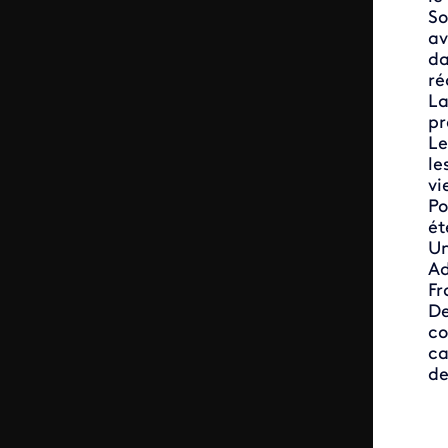
So
av
da
ré
La
pr
Le
le
vi
Po
ét
Un
Ad
Fr
De
co
ca
de