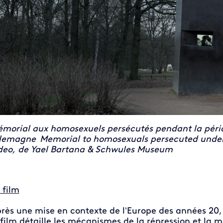
morial aux homosexuels persécutés pendant la périod
lemagne Memorial to homosexuals persecuted under
deo, de Yael Bartana & Schwules Museum
 film
rès une mise en contexte de l’Europe des années 20, 
 film détaille les mécanismes de la répression et la 