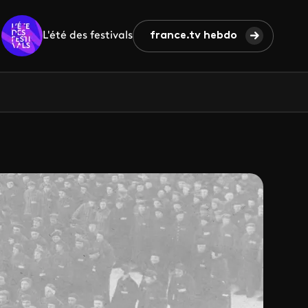
L'été des festivals
france.tv hebdo