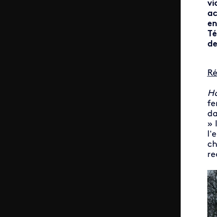
vi
ac
en
Té
de
R
Ho
fe
da
» 
l’
ch
re