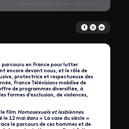
Partagez 'Homosexuels et lesb
Partagez 'Homosexuels et
Partagez 'Homosexue
 parcouru en France pour lutter
nt encore devant nous, et le rôle de
usive, protectrice et respectueuse des
rnée, France Télévisions mobilise de
ffre de programmes diversifiée, à
s formes d’exclusion, de violences,
 le film
Homosexuels et lesbiennes
é le 12 mai dans « La case du siècle »
etrace le parcours de ces hommes et de