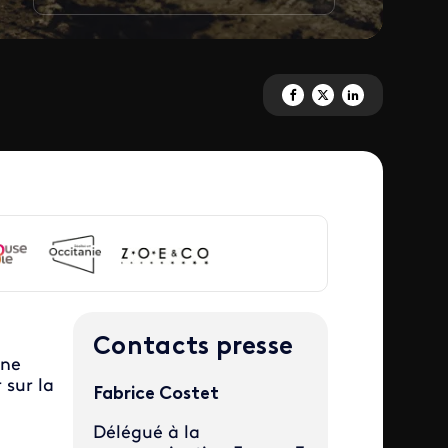
Partagez 'Bugarach' sur Faceb
Partagez 'Bugarach' sur X
Partagez 'Bugarach'
Contacts presse
une
 sur la
Fabrice Costet
Délégué à la