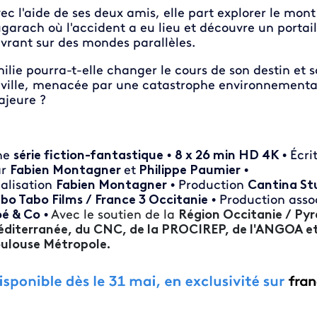
ec l'aide de ses deux amis, elle part explorer le mont
garach où l'accident a eu lieu et découvre un portail
vrant sur des mondes parallèles.
ilie pourra-t-elle changer le cours de son destin et 
 ville, menacée par une catastrophe environnementa
jeure ?
ne
série fiction-fantastique
•
8 x 26 min HD 4K
• Écri
ar
Fabien Montagner
et
Philippe Paumier
•
alisation
Fabien Montagner
• Production
Cantina Stu
bo Tabo Films / France 3 Occitanie
• Production asso
é & Co
•
Avec le soutien de la
Région Occitanie / Pyr
diterranée, du CNC, de la PROCIREP, de l'ANGOA et
ulouse Métropole.