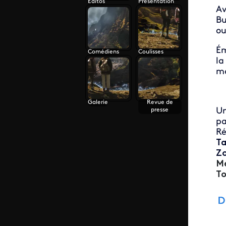
Éditos
Présentation
Av
Bu
ou
Ém
Comédiens
Coulisses
la
ma
Galerie
Revue de
U
presse
p
Ré
Ta
Zo
Mé
To