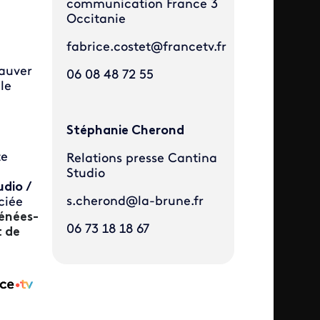
communication France 3
Occitanie
fabrice.costet@francetv.fr
sauver
06 08 48 72 55
le
Stéphanie Cherond
te
Relations presse Cantina
Studio
dio /
s.cherond@la-brune.fr
ciée
énées-
06 73 18 18 67
 de