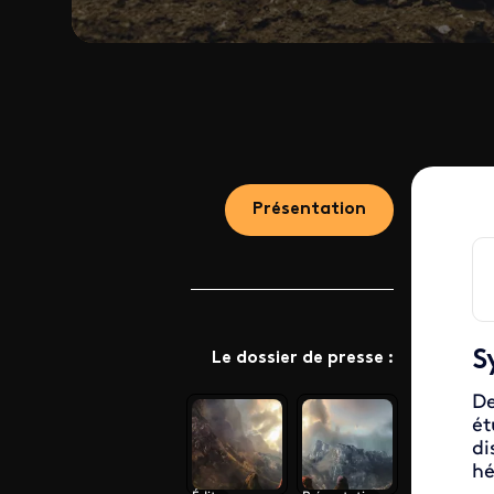
Présentation
S
Le dossier de presse :
De
ét
di
hé