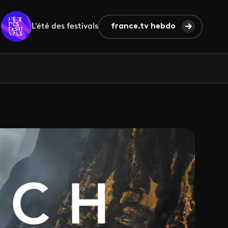
L'été des festivals
france.tv hebdo