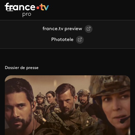
Aller au contenu principal
france.tv preview
Phototele
Dossier de presse